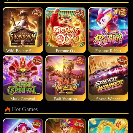
Wild Bounty Showdown
Fortune Ox
Fortune Rabbit
Mask Carnival
Bali Vacation
Speed Winner
Hot Games