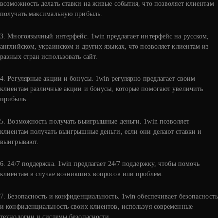
возможность делать ставки на живые события, что позволяет клиентам
получать максимальную прибыль.
3. Многоязычный интерфейс. 1win предлагает интерфейс на русском,
английском, украинском и других языках, что позволяет клиентам из
разных стран использовать сайт.
4. Регулярные акции и бонусы. 1win регулярно предлагает своим
клиентам различные акции и бонусы, которые помогают увеличить
прибыль.
5. Возможность получать выигрышные деньги. 1win позволяет
клиентам получать выигрышные деньги, если они делают ставки и
выигрывают.
6. 24/7 поддержка. 1win предлагает 24/7 поддержку, чтобы помочь
клиентам в случае возникших вопросов или проблем.
7. Безопасность и конфиденциальность. 1win обеспечивает безопасность
и конфиденциальность своих клиентов, используя современные
технологии и системы безопасности.