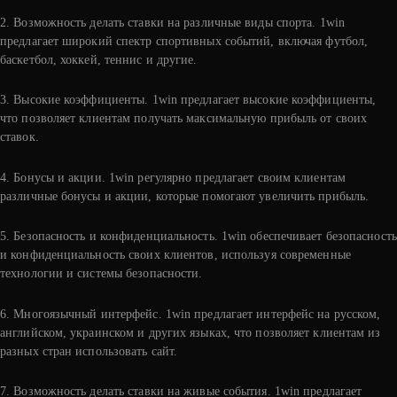
2. Возможность делать ставки на различные виды спорта. 1win
предлагает широкий спектр спортивных событий, включая футбол,
баскетбол, хоккей, теннис и другие.
3. Высокие коэффициенты. 1win предлагает высокие коэффициенты,
что позволяет клиентам получать максимальную прибыль от своих
ставок.
4. Бонусы и акции. 1win регулярно предлагает своим клиентам
различные бонусы и акции, которые помогают увеличить прибыль.
5. Безопасность и конфиденциальность. 1win обеспечивает безопасность
и конфиденциальность своих клиентов, используя современные
технологии и системы безопасности.
6. Многоязычный интерфейс. 1win предлагает интерфейс на русском,
английском, украинском и других языках, что позволяет клиентам из
разных стран использовать сайт.
7. Возможность делать ставки на живые события. 1win предлагает