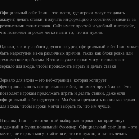
Официальный сайт 1вин – это место, где игроки могут создавать
аккаунт, делать ставки, получать информацию о событиях и следить за
результатами своих ставок. Сайт имеет простой и удобный интерфейс,
что позволяет игрокам легко найти то, что им нужно.
Однако, как и у любого другого ресурса, официальный сайт 1вин может
быть недоступен из-за различных причин, таких как блокировка или
технические проблемы. В этом случае игроки могут использовать
зеркало для входа, чтобы продолжить играть и делать ставки.
Зеркало для входа – это веб-страница, которая копирует
функциональность официального сайта, но имеет другой адрес. Это
позволяет игрокам продолжать играть и делать ставки, даже если
официальный сайт недоступен. Мы будем предлагать несколько зеркал
для входа, чтобы игроки могли выбрать то, что им лучше.
В целом, 1вин – это отличный выбор для игроков, которые ищут
надежный и функциональный букмекер. Официальный сайт 1вин – это
место, где игроки могут найти все, что им нужно, и начать делать