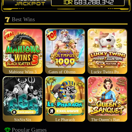
Best Wins
Mahjong Wins 3
Gates of Olympus 1000
Lucky Twins Power Clusters
SixSixSix
Le Pharaoh
The Queen's Banquet
Popular Games