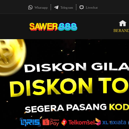
Whatsapp
Telegram
Livechat
BERAN