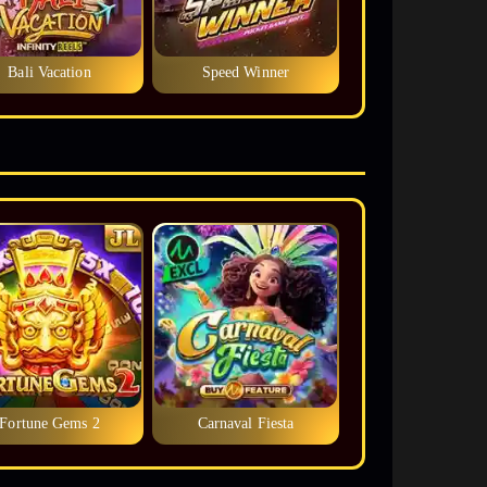
Bali Vacation
Speed Winner
Fortune Gems 2
Carnaval Fiesta