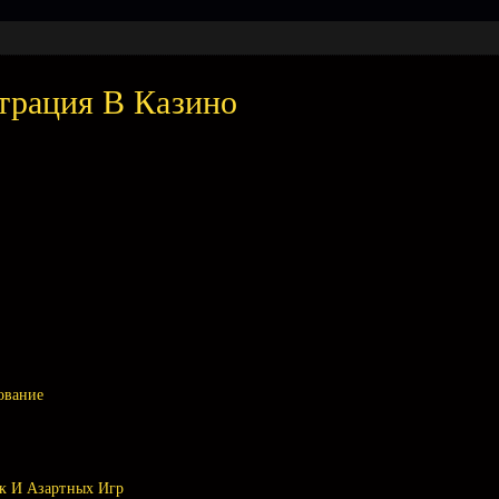
трация В Казино
ование
к И Азартных Игр