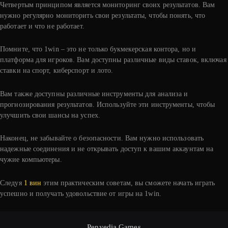
Четвертым принципом является мониторинг своих результатов. Вам
нужно регулярно мониторить свои результаты, чтобы понять, что
работает и что не работает.
Помните, что 1win – это не только букмекерская контора, но и
платформа для игроков. Вам доступны различные виды ставок, включая
ставки на спорт, киберспорт и лото.
Вам также доступны различные инструменты для анализа и
прогнозирования результатов. Используйте эти инструменты, чтобы
улучшить свои шансы на успех.
Наконец, не забывайте о безопасности. Вам нужно использовать
надежные соединения и не открывать доступ к вашим аккаунтам на
чужие компьютеры.
Следуя
1 вин
этим практическим советам, вы сможете начать играть
успешно и получать удовольствие от игры на 1win.
Penyedia Games