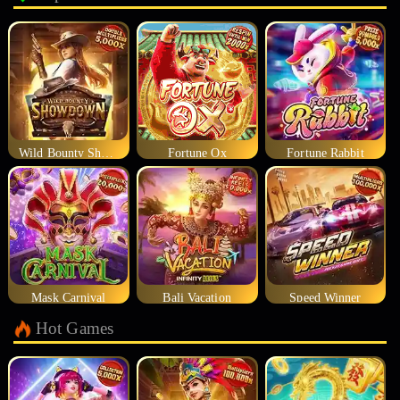
Wild Bounty Showdown
Fortune Ox
Fortune Rabbit
Mask Carnival
Bali Vacation
Speed Winner
Hot Games