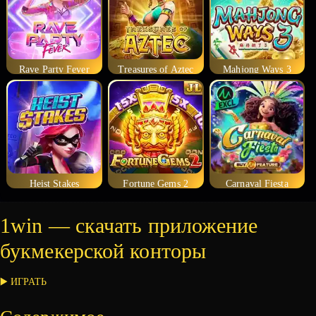
Rave Party Fever
Treasures of Aztec
Mahjong Ways 3
Heist Stakes
Fortune Gems 2
Carnaval Fiesta
1win — скачать приложение
букмекерской конторы
▶️ ИГРАТЬ