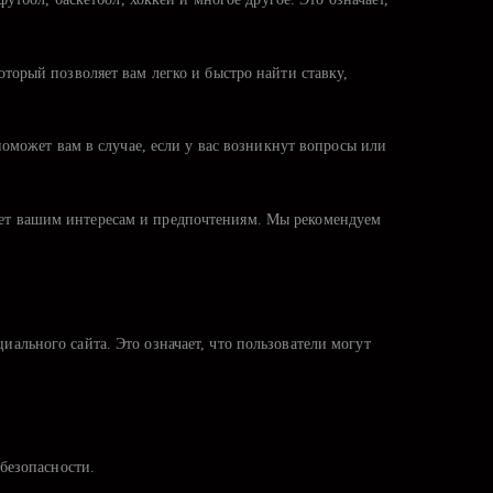
орый позволяет вам легко и быстро найти ставку,
оможет вам в случае, если у вас возникнут вопросы или
вует вашим интересам и предпочтениям. Мы рекомендуем
циального сайта. Это означает, что пользователи могут
безопасности.