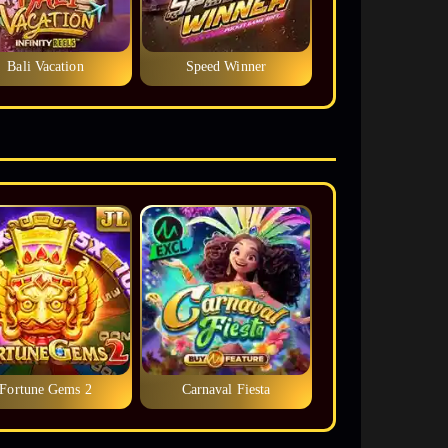
Bali Vacation
Speed Winner
Fortune Gems 2
Carnaval Fiesta