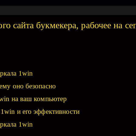
о сайта букмекера, рабочее на се
ркала 1win
чему оно безопасно
1win на ваш компьютер
 1win и его эффективности
ркала 1win