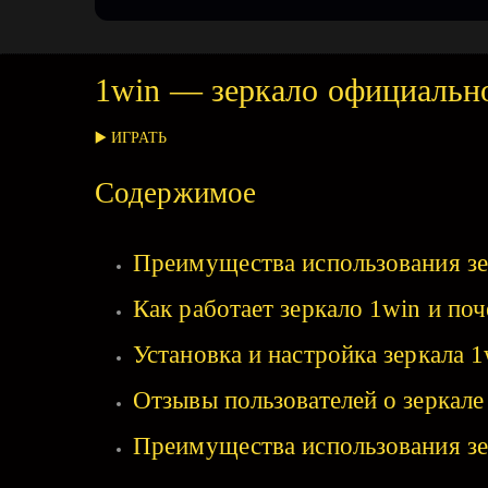
1win — зеркало официальног
▶️ ИГРАТЬ
Содержимое
Преимущества использования зе
Как работает зеркало 1win и по
Установка и настройка зеркала 
Отзывы пользователей о зеркале
Преимущества использования зе