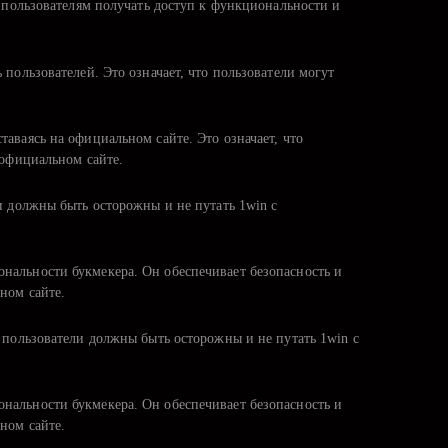
т пользователям получать доступ к функциональности и
 пользователей. Это означает, что пользователи могут
таваясь на официальном сайте. Это означает, что
 официальном сайте.
ли должны быть осторожны и не путать 1win с
ональности букмекера. Он обеспечивает безопасность и
ном сайте.
о пользователи должны быть осторожны и не путать 1win с
ональности букмекера. Он обеспечивает безопасность и
ном сайте.