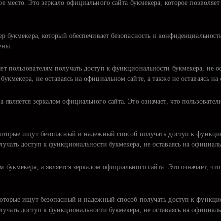
е место. Это зеркало официального сайта букмекера, которое позволяе
ер букмекера, который обеспечивает безопасность и конфиденциальность
ены.
ет пользователям получать доступ к функциональности букмекера, не ос
букмекера, не оставаясь на официальном сайте, а также не оставаясь на
а является зеркалом официального сайта. Это означает, что пользовате
 которые ищут безопасный и надежный способ получать доступ к функци
лучать доступ к функциональности букмекера, не оставаясь на официаль
 букмекера, а является зеркалом официального сайта. Это означает, чт
 которые ищут безопасный и надежный способ получать доступ к функци
лучать доступ к функциональности букмекера, не оставаясь на официаль