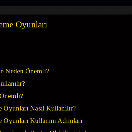
neme Oyunları
ve Neden Önemli?
llanılır?
 Önemli?
 Oyunları Nasıl Kullanılır?
e Oyunları Kullanım Adımları