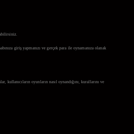
bilirsiniz.
sabınıza giriş yapmanızı ve gerçek para ile oynamanıza olanak
ar, kullanıcıların oyunların nasıl oynandığını, kurallarını ve