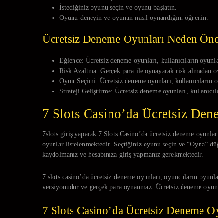
İstediğiniz oyunu seçin ve oyunu başlatın.
Oyunu deneyin ve oyunun nasıl oynandığını öğrenin.
Ücretsiz Deneme Oyunları Neden Ön
Eğlence: Ücretsiz deneme oyunları, kullanıcıların oyunla
Risk Azaltma: Gerçek para ile oynayarak risk almadan oy
Oyun Seçimi: Ücretsiz deneme oyunları, kullanıcıların o
Strateji Geliştirme: Ücretsiz deneme oyunları, kullanıcıla
7 Slots Casino’da Ücretsiz Den
7slots giriş yaparak 7 Slots Casino’da ücretsiz deneme oyunlar
oyunlar listelenmektedir. Seçtiğiniz oyunu seçin ve “Oyna” dü
kaydolmanız ve hesabınıza giriş yapmanız gerekmektedir.
7 slots casino’da ücretsiz deneme oyunları, oyuncuların oyunla
versiyonudur ve gerçek para oynanmaz. Ücretsiz deneme oyunla
7 Slots Casino’da Ücretsiz Deneme O