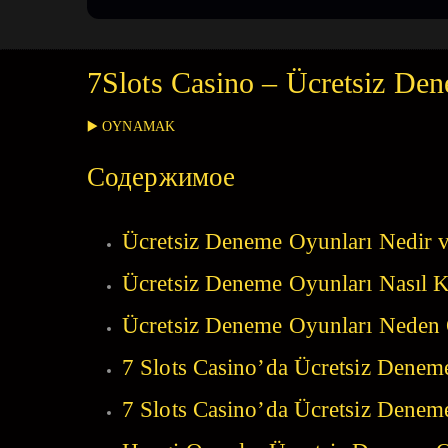
7Slots Casino – Ücretsiz De
▶️ OYNAMAK
Содержимое
Ücretsiz Deneme Oyunları Nedir 
Ücretsiz Deneme Oyunları Nasıl Ku
Ücretsiz Deneme Oyunları Neden
7 Slots Casino’da Ücretsiz Deneme
7 Slots Casino’da Ücretsiz Denem