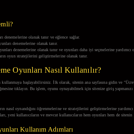
emli?
rı denemelerine olanak tanır ve eğlence sağlar.
unları denemelerine olanak tanır.
yunları denemelerine olanak tanır ve oyunları daha iyi seçmelerine yardımcı o
rın oyun stratejilerini geliştirmelerine olanak tanır.
eme Oyunları Nasıl Kullanılır?
ı kullanmaya başlayabilirsiniz. İlk olarak, sitenin ana sayfasına gidin ve “Üc
ğmesine tıklayın. Bu işlem, oyunu oynayabilmek için sitenize giriş yapmanızı
rın nasıl oynandığını öğrenmelerine ve stratejilerini geliştirmelerine yardım
rı, yeni kullanıcıların ve mevcut kullanıcıların hem oyunları hem de sitenin
yunları Kullanım Adımları