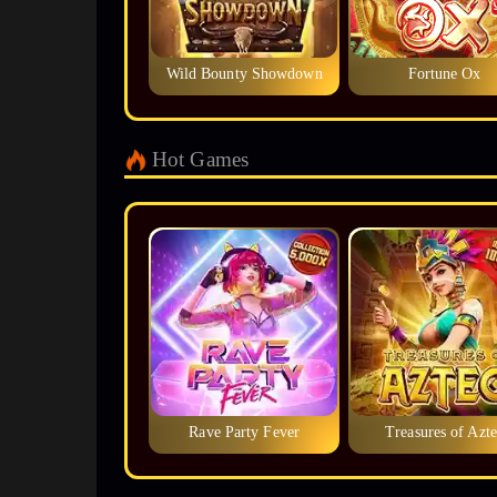
Wild Bounty Showdown
Fortune Ox
Hot Games
Rave Party Fever
Treasures of Azte