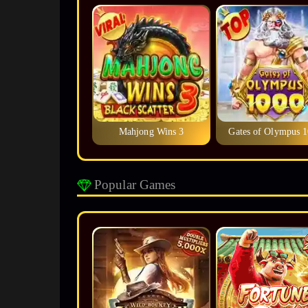
Mahjong Wins 3
Gates of Olympus 
Popular Games