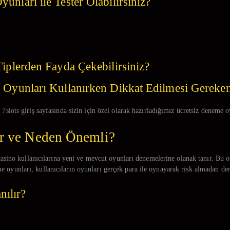
nları ile Tester Olabilirsiniz?
iplerden Fayda Çekebilirsiniz?
 Oyunları Kullanırken Dikkat Edilmesi Gereken
slots giriş sayfasında sizin için özel olarak hazırladığımız ücretsiz deneme o
r ve Neden Önemli?
s casino kullanıcılarına yeni ve mevcut oyunları denemelerine olanak tanır. Bu 
 oyunları, kullanıcıların oyunları gerçek para ile oynayarak risk almadan de
nılır?