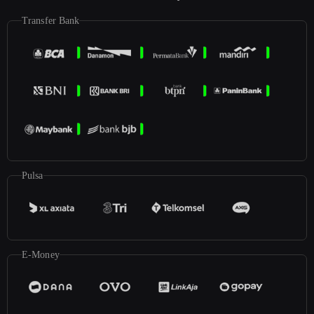
Transfer Bank
Pulsa
E-Money