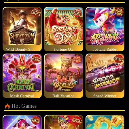
Wild Bounty Showdown
Fortune Ox
Fortune Rabbit
Mask Carnival
Bali Vacation
Speed Winner
Hot Games