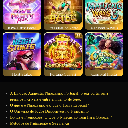
Rave Party Fever
Treasures of Aztec
Mahjong Ways 3
Heist Stakes
Fortune Gems 2
Carnaval Fiesta
A Emoção Aumenta: Ninecasino Portugal, o seu portal para
prémios incríveis e entretenimento de topo.
O que é o Ninecasino e o que o Torna Especial?
O Universo de Jogos Disponíveis no Ninecasino
Bónus e Promoções: O Que o Ninecasino Tem Para Oferecer?
Métodos de Pagamento e Segurança