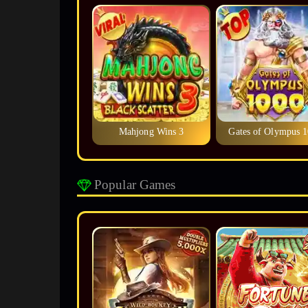
Mahjong Wins 3
Gates of Olympus 
Popular Games