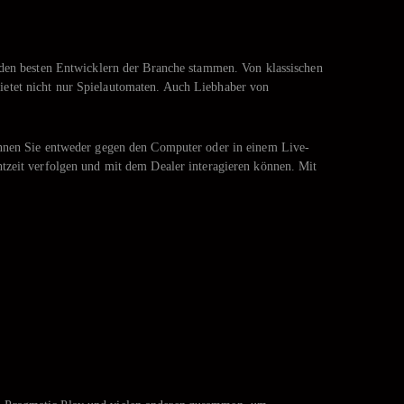
n den besten Entwicklern der Branche stammen. Von klassischen
ietet nicht nur Spielautomaten. Auch Liebhaber von
können Sie entweder gegen den Computer oder in einem Live-
htzeit verfolgen und mit dem Dealer interagieren können. Mit