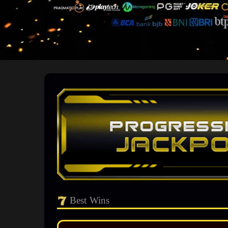
Best Wins