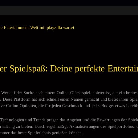
e Entertainment-Welt mit playzilla wartet.
r Spielspaß: Deine perfekte Entertai
er auf der Suche nach einem Online-Glücksspielanbieter ist, der ein breites 
 Diese Plattform hat sich schnell einen Namen gemacht und bietet ihren Spiele
ve-Casino-Optionen, die für jeden Geschmack und jedes Budget etwas bereith
e Technologien und Trends prägen das Angebot und die Erwartungen der Spiel
rhaltung zu bieten. Durch regelmäßige Aktualisierungen des Spielportfolios,
r immer das beste Spielerlebnis genießen können.