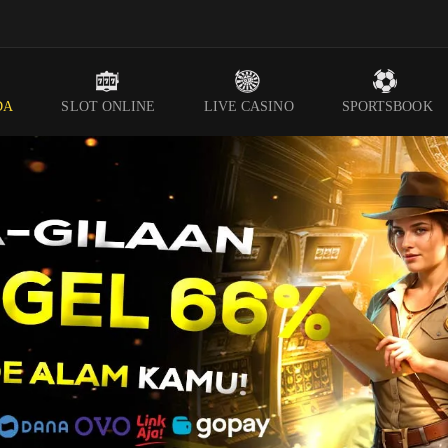
DA
SLOT ONLINE
LIVE CASINO
SPORTSBOOK