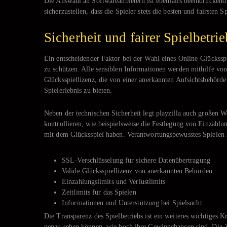
Die Auswahl an Softwareanbietern ist ebenfalls beeindrucken
sicherzustellen, dass die Spieler stets die besten und fairsten 
Sicherheit und fairer Spielbetrie
Ein entscheidender Faktor bei der Wahl eines Online-Glücksspie
zu schützen. Alle sensiblen Informationen werden mithilfe von 
Glücksspiellizenz, die von einer anerkannten Aufsichtsbehörde 
Spielerlebnis zu bieten.
Neben der technischen Sicherheit legt playzilla auch großen W
kontrollieren, wie beispielsweise die Festlegung von Einzahlun
mit dem Glücksspiel haben. Verantwortungsbewusstes Spielen ste
SSL-Verschlüsselung für sichere Datenübertragung
Valide Glücksspiellizenz von anerkannten Behörden
Einzahlungslimits und Verlustlimits
Zeitlimits für das Spielen
Informationen und Unterstützung bei Spielsucht
Die Transparenz des Spielbetriebs ist ein weiteres wichtiges K
genau sehen können, wie hoch ihre Gewinnchancen sind. Die Zu