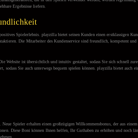
sehbare Ergebnisse liefern.
ndlichkeit
positives Spielerlebnis. playzilla bietet seinen Kunden einen erstklassigen Ku
aktieren. Die Mitarbeiter des Kundenservice sind freundlich, kompetent und s
Die Website ist übersichtlich und intuitiv gestaltet, sodass Sie sich schnell 
rt, sodass Sie auch unterwegs bequem spielen können. playzilla bietet auch e
. Neue Spieler erhalten einen großzügigen Willkommensbonus, der aus einem 
ionen. Diese Boni können Ihnen helfen, Ihr Guthaben zu erhöhen und noch län
nehmen.