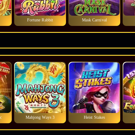
Fortune Rabbit
Mask Carnival
c
Mahjong Ways 3
Heist Stakes