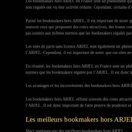
Les bookmakers hors ARJEL en France sont un phénomène qui su
non régulés ont vu leur activité réduite. Cependant, certains d
Parmi les bookmakers hors ARJEL, il est important de noter qu
souvent ceux qui proposent des cotes attractives, des bonus com
pas soumis aux mêmes normes que les bookmakers régulés pa
Les sites de paris sans licence ARJEL sont également un phénomè
l’ARJEL. Cependant, il est important de noter que ces sites 
En résumé, les bookmakers hors ARJEL en France sont un phéno
normes que les bookmakers régulés par l’ARJEL. Il est donc imp
Les avantages et les inconvénients des bookmakers hors ARJE
Les bookmakers hors ARJEL offrent souvent des cotes attractiv
l’ARJEL. Il est donc important de faire preuve de prudence et d
Les meilleurs bookmakers hors ARJE
Voici quelques-uns des meilleurs bookmakers hors ARJEL :