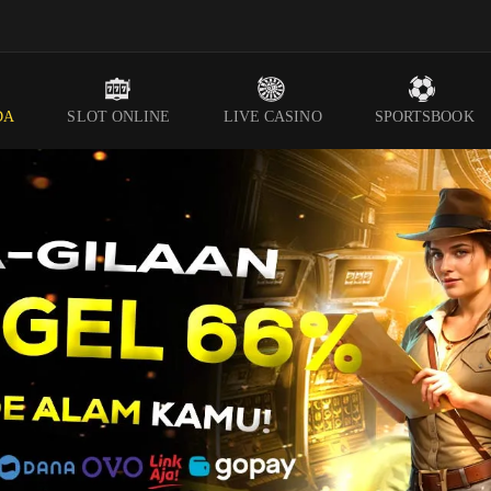
DA
SLOT ONLINE
LIVE CASINO
SPORTSBOOK