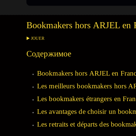
Bookmakers hors ARJEL en Fra
▶️ JOUER
Содержимое
Bookmakers hors ARJEL en France :
Les meilleurs bookmakers hors 
Les bookmakers étrangers en Fran
Les avantages de choisir un book
Les retraits et départs des bookma