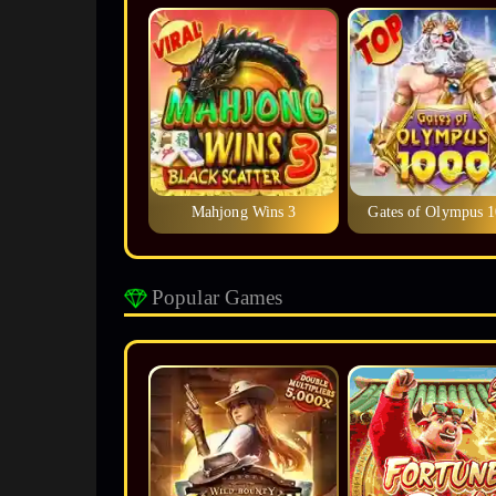
Mahjong Wins 3
Gates of Olympus 
Popular Games