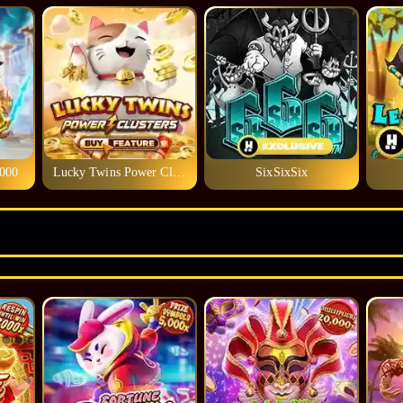
1000
Lucky Twins Power Clusters
SixSixSix