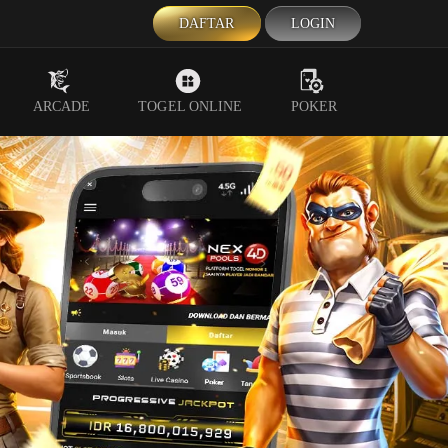
DAFTAR
LOGIN
ARCADE
TOGEL ONLINE
POKER