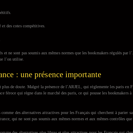
titifs.
 et des cotes compétitives.
.
lés et ne sont pas soumis aux mêmes normes que les bookmakers régulés par l’
e l’on utilise.
ance : une présence importante
it plus de doute. Malgré la présence de l’ARJEL, qui réglemente les paris en
ence féroce qui règne dans le marché des paris, ce qui pousse les bookmakers à 
mme des alternatives attractives pour les Français qui cherchent à parier san
 France, qui ne sont pas soumis aux mêmes normes et aux mêmes contrôles que
mme des alternatives plus libres et plus attractives pour les Français qui cher