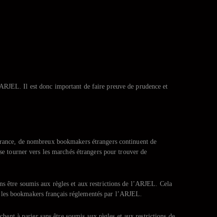
ARJEL. Il est donc important de faire preuve de prudence et
 France, de nombreux bookmakers étrangers continuent de
se tourner vers les marchés étrangers pour trouver de
s être soumis aux règles et aux restrictions de l’ARJEL. Cela
 les bookmakers français réglementés par l’ARJEL.
chent à parier sans être soumis aux règles et aux restrictions de