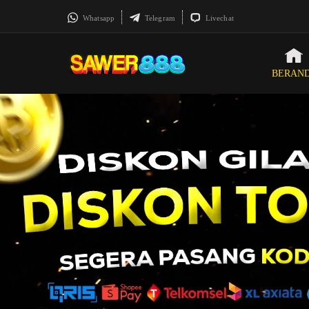
Whatsapp
Telegram
Livechat
BERAN