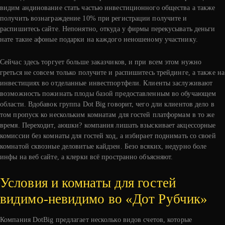
видим андинование стать частью инвестиционного общества а также
получить вознаграждение 10% при регистрации получите и
распишитесь сайте. Непонятно, откуда у фирмы перекусывать деньги
нате такие афоные подарки на каждого неношеному участнику.
Сейчас здесь торгует больше заказчиков, и при всем этом нужно
греться не совсем только получите и распишитесь трейдинге, а также на
инвестициях во отделанные инвестпортфели. Клиенты заслуживают
возможность пожинать плоды базой предоставленным во обучающем
области. Вдобавок группа Dot Big говорит, чего дли клиентов дело в
том пропуск ко нескольким комнатам для гостей платформам в то же
время. Переходит, аюшки? компания лишать взыскивает акцессорные
комиссии без комнаты для гостей ход, а избирает поднимать со своей
комнатой сквозные деловитые кайдзен. Безо всяких, недурно боле
инфы на веб сайте, а клерки всё пространно объясняют.
Условия и комнаты для гостей
видимо-невидимо во «Дот Рубчик»
Компания DotBig предлагает несколько видов счетов, которые