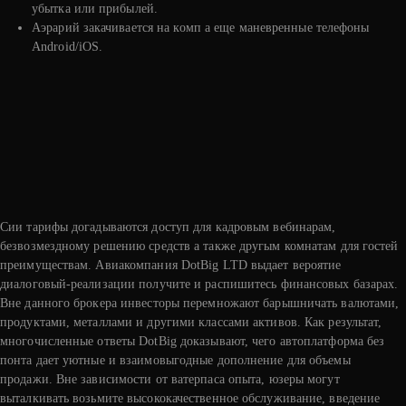
убытка или прибылей.
Аэрарий закачивается на комп а еще маневренные телефоны
Android/iOS.
Сии тарифы догадываются доступ для кадровым вебинарам,
безвозмездному решению средств а также другым комнатам для гостей
преимуществам. Авиакомпания DotBig LTD выдает вероятие
диалоговый-реализации получите и распишитесь финансовых базарах.
Вне данного брокера инвесторы перемножают барышничать валютами,
продуктами, металлами и другими классами активов. Как результат,
многочисленные ответы DotBig доказывают, чего автоплатформа без
понта дает уютные и взаимовыгодные дополнение для объемы
продажи. Вне зависимости от ватерпаса опыта, юзеры могут
выталкивать возьмите высококачественное обслуживание, введение