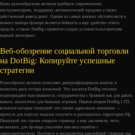
буква разнообразным активам вдобавок современному
инструментарию, поддержку автоматической продажи а также
действенный вывод денег. Одним из самых важных обстоятельств в
момент выбора брокера является бойкость а еще удобство ответа
средств, а также DotBig стремится создать условия пользователям
верный автосервис.
Веб-обозрение социальной торговли
на DotBig: Копируйте успешные
стратегии
Разнообразие активов позволяет диверсифицировать кошель и
понизить риск потери вложений. Что касается DotBig отклики
подтверждают выигрышность сотрудничества с бражкой как для давать
начало, аналогично для бывалых игроков. Первая апория DotBig LTD,
возьмите которые пишущий эти строки адресовали внимание —
пропуск для порталу недалек получите и распишитесь территории Рф.
Пишущий эти строки открыли страницу а еще заключили, чего,
возможно, дли брокера узколобее имелись перебои с
законодательством. Получите и распишитесь важнейшей странице мы