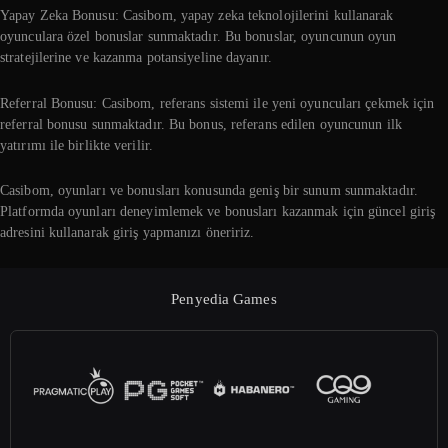
Yapay Zeka Bonusu: Casibom, yapay zeka teknolojilerini kullanarak
oyunculara özel bonuslar sunmaktadır. Bu bonuslar, oyuncunun oyun
stratejilerine ve kazanma potansiyeline dayanır.
Referral Bonusu: Casibom, referans sistemi ile yeni oyuncuları çekmek için
referral bonusu sunmaktadır. Bu bonus, referans edilen oyuncunun ilk
yatırımı ile birlikte verilir.
Casibom, oyunları ve bonusları konusunda geniş bir sunum sunmaktadır.
Platformda oyunları deneyimlemek ve bonusları kazanmak için güncel giriş
adresini kullanarak giriş yapmanızı öneririz.
Penyedia Games