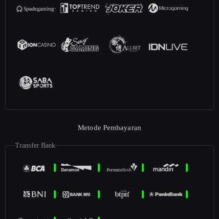
Metode Pembayaran
Transfer Bank