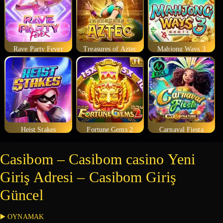
Rave Party Fever
Treasures of Aztec
Mahjong Ways 3
Heist Stakes
Fortune Gems 2
Carnaval Fiesta
Casibom – Casibom casino Yeni
Giriş Adresi – Casibom Giriş
Güncel
▶️ OYNAMAK