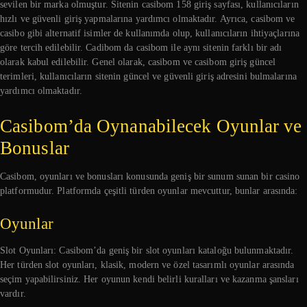
sevilen bir marka olmuştur. Sitenin casibom 158 giriş sayfası, kullanıcıların
hızlı ve güvenli giriş yapmalarına yardımcı olmaktadır. Ayrıca, casibom ve
casibo gibi alternatif isimler de kullanımda olup, kullanıcıların ihtiyaçlarına
göre tercih edilebilir. Cadibom da casibom ile aynı sitenin farklı bir adı
olarak kabul edilebilir. Genel olarak, casibom ve casibom giriş güncel
terimleri, kullanıcıların sitenin güncel ve güvenli giriş adresini bulmalarına
yardımcı olmaktadır.
Casibom’da Oynanabilecek Oyunlar ve
Bonuslar
Casibom, oyunları ve bonusları konusunda geniş bir sunum sunan bir casino
platformudur. Platformda çeşitli türden oyunlar mevcuttur, bunlar arasında:
Oyunlar
Slot Oyunları: Casibom’da geniş bir slot oyunları kataloğu bulunmaktadır.
Her türden slot oyunları, klasik, modern ve özel tasarımlı oyunlar arasında
seçim yapabilirsiniz. Her oyunun kendi belirli kuralları ve kazanma şansları
vardır.