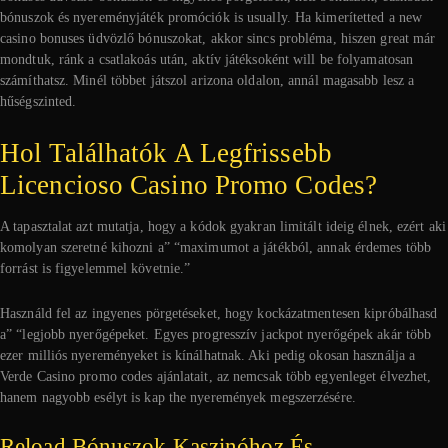
bónuszok és nyereményjáték promóciók is usually. Ha kimerítetted a new
casino bonuses üdvözlő bónuszokat, akkor sincs probléma, hiszen great már
mondtuk, ránk a csatlakoás után, aktív játéksoként will be folyamatosan
számíthatsz. Minél többet játszol arizona oldalon, annál magasabb lesz a
hűségszinted.
Hol Találhatók A Legfrissebb
Licencioso Casino Promo Codes?
A tapasztalat azt mutatja, hogy a kódok gyakran limitált ideig élnek, ezért aki
komolyan szeretné kihozni a” “maximumot a játékból, annak érdemes több
forrást is figyelemmel követnie.”
Használd fel az ingyenes pörgetéseket, hogy kockázatmentesen kipróbálhasd
a” “legjobb nyerőgépeket. Egyes progresszív jackpot nyerőgépek akár több
ezer milliós nyereményeket is kínálhatnak. Aki pedig okosan használja a
Verde Casino promo codes ajánlatait, az nemcsak több egyenleget élvezhet,
hanem nagyobb esélyt is kap the nyeremények megszerzésére.
Reload Bónuszok Kaszinóhoz És