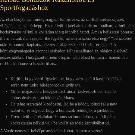
Sportfogadáshoz
Az első benyomás mindig nagyon fontos és ez az on-line szerencsejáték
világában sincs másképp. Ezen kívül a játékainkat demo módban, valódi pénz
kockáztatása nélkül is korlátlan ideig kipróbálhatod. Ami a befizetési bónuszt
illeti, nálunk nem csupán the legelső, hanem arizona első négy” “befizetésed
után is bónuszt kaphatsz, összesen akár 360, 000 forint értékben! A
bónuszegyenlegedet azonnal szabadon felhasználhatod az oldalon elérhető
összes játékra. Hűségszintet, nem csupán heti reload bónuszra, hanem heti
cashback bónuszra is számíthatsz.
Kérjük, hogy vedd figyelembe, hogy arizona élő kaszinó játékok
során nem tudsz hűségpontokat gyűjteni.
Minél magasabb a hűségszinted, annál kedvezőbb heti casino
bonus deals promóciókra számíthatsz.
Ha tehát szeretnéd kipróbálni, írd be a kódot, töltsd fel a new
számlád, és engedd, hogy a bónuszok feldobják a játékodat.
Ezen kívül a játékainkat demonstration módban, valódi pénz
kockáztatása nélkül will be korlátlan ideig kipróbálhatod.
A Verde nemcsak belső promóciókat futtat, hanem a vezető