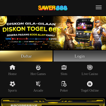
Beranda
Slot Online
Live Casino
Sportsbook
Arcade
Togel Online
Daftar
Login
Poker
Whatsapp
Home
Hot Games
Slots
Live Casino
Telegram
Sports
Arcade
Poker
Togel Online
Livechat