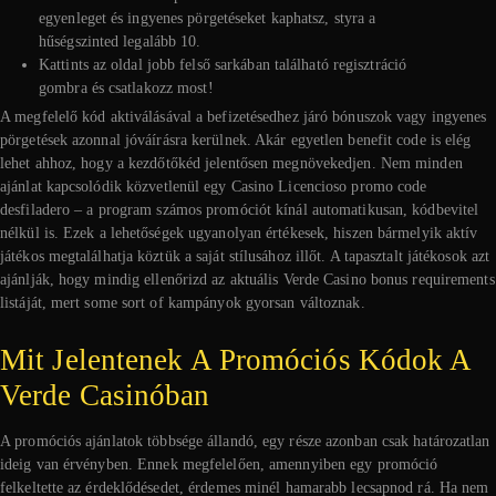
egyenleget és ingyenes pörgetéseket kaphatsz, styra a
hűségszinted legalább 10.
Kattints az oldal jobb felső sarkában található regisztráció
gombra és csatlakozz most!
A megfelelő kód aktiválásával a befizetésedhez járó bónuszok vagy ingyenes
pörgetések azonnal jóváírásra kerülnek. Akár egyetlen benefit code is elég
lehet ahhoz, hogy a kezdőtőkéd jelentősen megnövekedjen. Nem minden
ajánlat kapcsolódik közvetlenül egy Casino Licencioso promo code
desfiladero – a program számos promóciót kínál automatikusan, kódbevitel
nélkül is. Ezek a lehetőségek ugyanolyan értékesek, hiszen bármelyik aktív
játékos megtalálhatja köztük a saját stílusához illőt. A tapasztalt játékosok azt
ajánlják, hogy mindig ellenőrizd az aktuális Verde Casino bonus requirements
listáját, mert some sort of kampányok gyorsan változnak.
Mit Jelentenek A Promóciós Kódok A
Verde Casinóban
A promóciós ajánlatok többsége állandó, egy része azonban csak határozatlan
ideig van érvényben. Ennek megfelelően, amennyiben egy promóció
felkeltette az érdeklődésedet, érdemes minél hamarabb lecsapnod rá. Ha nem