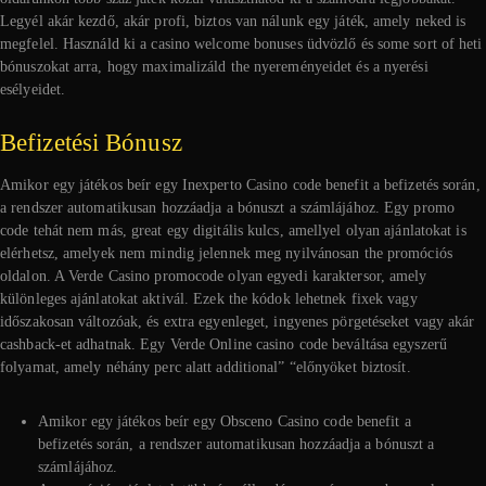
Legyél akár kezdő, akár profi, biztos van nálunk egy játék, amely neked is
megfelel. Használd ki a casino welcome bonuses üdvözlő és some sort of heti
bónuszokat arra, hogy maximalizáld the nyereményeidet és a nyerési
esélyeidet.
Befizetési Bónusz
Amikor egy játékos beír egy Inexperto Casino code benefit a befizetés során,
a rendszer automatikusan hozzáadja a bónuszt a számlájához. Egy promo
code tehát nem más, great egy digitális kulcs, amellyel olyan ajánlatokat is
elérhetsz, amelyek nem mindig jelennek meg nyilvánosan the promóciós
oldalon. A Verde Casino promocode olyan egyedi karaktersor, amely
különleges ajánlatokat aktivál. Ezek the kódok lehetnek fixek vagy
időszakosan változóak, és extra egyenleget, ingyenes pörgetéseket vagy akár
cashback-et adhatnak. Egy Verde Online casino code beváltása egyszerű
folyamat, amely néhány perc alatt additional” “előnyöket biztosít.
Amikor egy játékos beír egy Obsceno Casino code benefit a
befizetés során, a rendszer automatikusan hozzáadja a bónuszt a
számlájához.