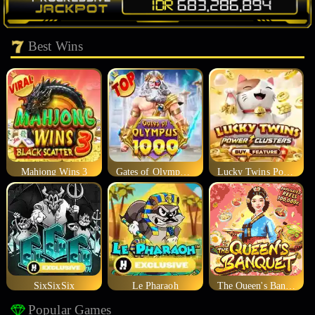
Best Wins
Mahjong Wins 3
Gates of Olympus 1000
Lucky Twins Power Clusters
SixSixSix
Le Pharaoh
The Queen's Banquet
Popular Games