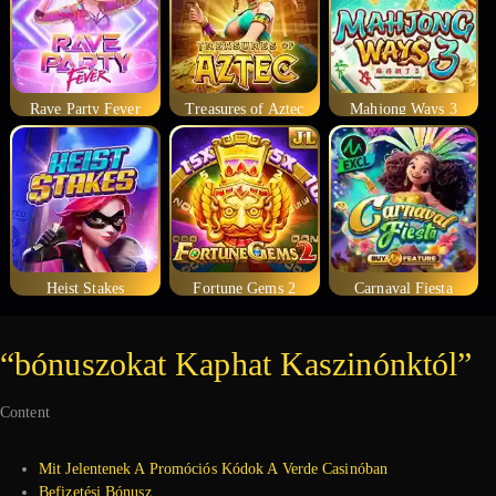
Rave Party Fever
Treasures of Aztec
Mahjong Ways 3
Heist Stakes
Fortune Gems 2
Carnaval Fiesta
“bónuszokat Kaphat Kaszinónktól”
Content
Mit Jelentenek A Promóciós Kódok A Verde Casinóban
Befizetési Bónusz