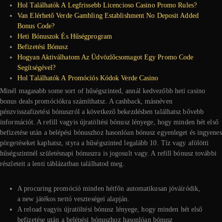
Hol Találhatók A Legfrissebb Licencioso Casino Promo Rules?
Van Elérhető Verde Gambling Establishment No Deposit Added
Bonus Code?
Heti Bónuszok És Hűségprogram
Befizetési Bónusz
Hogyan Aktiválhatom Az Üdvözlőcsomagot Egy Promo Code
Segítségével?
Hol Találhatók A Promóciós Kódok Verde Casino
Minél magasabb some sort of hűségszinted, annál kedvezőbb heti casino
bonus deals promóciókra számíthatsz. A cashback, másnéven
pénzvisszafizetési bónuszról a következő bekezdésben találhatsz bővebb
információt. A refill vagyis újratöltési bónusz lényege, hogy minden hét első
befizetése után a belépési bónuszhoz hasonlóan bónusz egyenleget és ingyenes
pörgetéseket kaphatsz, styra a hűségszinted legalább 10. Tíz vagy afölötti
hűségszintnél születésnapi bónuszra is jogosult vagy. A refill bónusz további
részleteit a lenti táblázatban találhatod meg.
A procuring promóció minden hétfőn automatikusan jóváíródik,
a new játékos nettó veszteségei alapján.
A reload vagyis újratöltési bónusz lényege, hogy minden hét első
befizetése után a belépési bónuszhoz hasonlóan bónusz