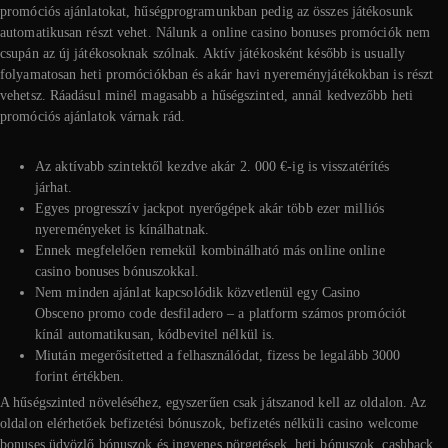
promóciós ajánlatokat, hűségprogramunkban pedig az összes játékosunk
automatikusan részt vehet. Nálunk a online casino bonuses promóciók nem
csupán az új játékosoknak szólnak. Aktív játékosként később is usually
folyamatosan heti promóciókban és akár havi nyereményjátékokban is részt
vehetsz. Ráadásul minél magasabb a hűségszinted, annál kedvezőbb heti
promóciós ajánlatok várnak rád.
Az aktívabb szintektől kezdve akár 2. 000 €-ig is visszatérítés
járhat.
Egyes progresszív jackpot nyerőgépek akár több ezer milliós
nyereményeket is kínálhatnak.
Ennek megfelelően remekül kombinálható más online online
casino bonuses bónuszokkal.
Nem minden ajánlat kapcsolódik közvetlenül egy Casino
Obsceno promo code desfiladero – a platform számos promóciót
kínál automatikusan, kódbevitel nélkül is.
Miután megerősítetted a felhasználódat, fizess be legalább 3000
forint értékben.
A hűségszinted növeléséhez, egyszerűen csak játszanod kell az oldalon. Az
oldalon elérhetőek befizetési bónuszok, befizetés nélküli casino welcome
bonuses üdvözlő bónuszok és ingyenes pörgetések, heti bónuszok, cashback