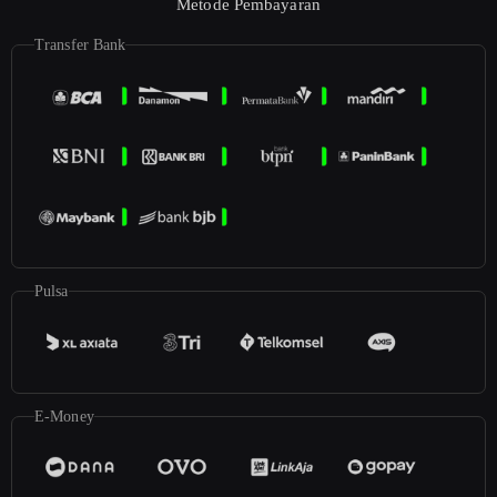
Metode Pembayaran
Transfer Bank
Pulsa
E-Money