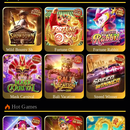
Wild Bounty Showdown
Fortune Ox
Fortune Rabbit
Mask Carnival
Bali Vacation
Speed Winner
Hot Games