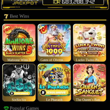
Best Wins
Mahjong Wins 3
Gates of Olympus 1000
Lucky Twins Power Clusters
SixSixSix
Le Pharaoh
The Queen's Banquet
Popular Games