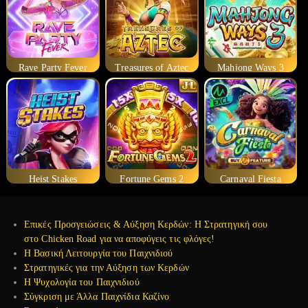
Rave Party Fever
Treasures of Aztec
Mahjong Ways 3
Heist Stakes
Fortune Gems 2
Carnaval Fiesta
Επικές Προσγειώσεις & Αύξηση Κερδών: Η Στρατηγική σου
στο Chicken Road για να αποφύγεις τις φλόγες!
Η Βασική Λειτουργία του Παιχνιδιού
Στρατηγικές για την Αύξηση των Κερδών
Η Ψυχολογία του Παιχνιδιού
Σύγκριση με Άλλα Παιχνίδια Καζίνο