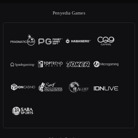
Penyedia Games