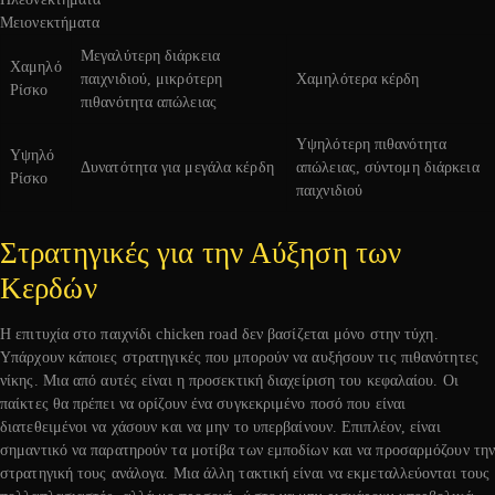
Μειονεκτήματα
Μεγαλύτερη διάρκεια
Χαμηλό
παιχνιδιού, μικρότερη
Χαμηλότερα κέρδη
Ρίσκο
πιθανότητα απώλειας
Υψηλότερη πιθανότητα
Υψηλό
Δυνατότητα για μεγάλα κέρδη
απώλειας, σύντομη διάρκεια
Ρίσκο
παιχνιδιού
Στρατηγικές για την Αύξηση των
Κερδών
Η επιτυχία στο παιχνίδι chicken road δεν βασίζεται μόνο στην τύχη.
Υπάρχουν κάποιες στρατηγικές που μπορούν να αυξήσουν τις πιθανότητες
νίκης. Μια από αυτές είναι η προσεκτική διαχείριση του κεφαλαίου. Οι
παίκτες θα πρέπει να ορίζουν ένα συγκεκριμένο ποσό που είναι
διατεθειμένοι να χάσουν και να μην το υπερβαίνουν. Επιπλέον, είναι
σημαντικό να παρατηρούν τα μοτίβα των εμποδίων και να προσαρμόζουν τη
στρατηγική τους ανάλογα. Μια άλλη τακτική είναι να εκμεταλλεύονται τους