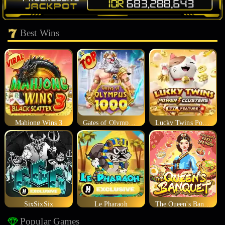
Best Wins
Mahjong Wins 3
Gates of Olympus 1000
Lucky Twins Power Clusters
SixSixSix
Le Pharaoh
The Queen's Banquet
Popular Games