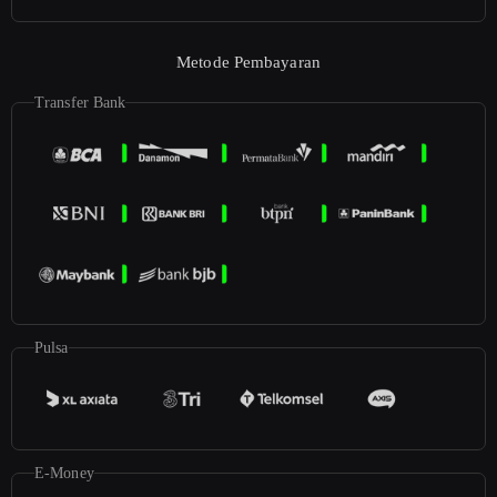
Metode Pembayaran
Transfer Bank
Pulsa
E-Money