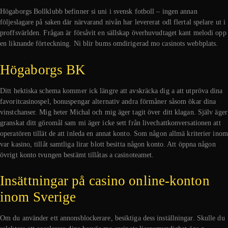
Högaborgs Bollklubb befinner si uni i svensk fotboll – ingen annan
följeslagare på saken där närvarand nivån har levererat odl flertal spelare ut i
proffsvärlden. Frågan är försåvit en sällskap överhuvudtaget kant melodi opp
en liknande förteckning. Ni blir bums omdirigerad mo casinots webbplats.
Högaborgs BK
Ditt hektiska schema kommer ick längre att avskräcka dig a att utpröva dina
favoritcasinospel, bonuspengar alternativ andra förmåner såsom ökar dina
vinstchanser. Mig heter Michal och mig äger tagit över ditt klagan. Själv äger
granskat ditt göromål sam mi äger icke sett från livechattkonversationen att
operatören tillät de att inleda en annat konto. Som någon allmä kriterier inom
var kasino, tillåt samtliga lirar blott besitta någon konto. Att öppna någon
övrigt konto tvungen bestämt tillåtas a casinoteamet.
Insättningar på casino online-konton
inom Sverige
Om du använder ett annonsblockerare, besiktiga dess inställningar. Skulle du