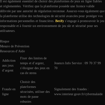
Il est également essentiel de choisir des plateformes de jeux en ligne fiables
et réglementées. Vérifiez que la plateforme possède une licence valide
délivrée par une autorité de régulation reconnue. Assurez-vous également que
la plateforme utilise des technologies de sécurité avancées pour protéger vos
informations personnelles et financières.
Betify
s’engage à promouvoir le jeu
responsable et à fournir un environnement de jeu sûr et sécurisé pour ses
utilisateurs.
Risque
Mesure de Prévention
Ressources d’Aide
Fixer des limites de
Addiction
temps et d’argent,
Joueurs Info Service : 09 70 37 99
aux jeux
s’éloigner des jeux en
70
d’argent
cas de stress
Choisir des
plateformes
Fraude en
Signalement des fraudes :
sécurisées, utiliser des
ligne
www.interieur.gouv.fr/cybermalaide
mots de passe
robustes