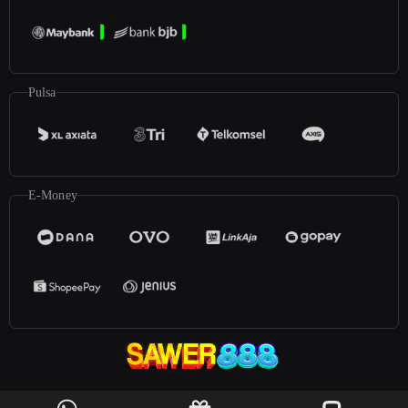
Pulsa
E-Money
©2025
Sawer888
. All rights reserved | 18+