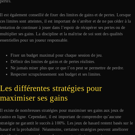
pertes.
Il est également conseillé de fixer des limites de gains et de pertes. Lorsque
ces limites sont atteintes, il est important de s’arrêter et de ne pas céder à la
tentation de continuer à jouer dans l’espoir de récupérer ses pertes ou de
multiplier ses gains. La discipline et la maîtrise de soi sont des qualités
essentielles pour un joueur responsable.
Fixer un budget maximal pour chaque session de jeu.
Définir des limites de gains et de pertes réalistes.
Ne jamais miser plus que ce que l’on peut se permettre de perdre.
Respecter scrupuleusement son budget et ses limites.
Les différentes stratégies pour
maximiser ses gains
Il existe de nombreuses stratégies pour maximiser ses gains aux jeux de
casino en ligne. Cependant, il est important de comprendre qu’aucune
stratégie ne garantit le succès à 100%. Les jeux de hasard restent basés sur le
hasard et la probabilité. Néanmoins, certaines stratégies peuvent améliorer