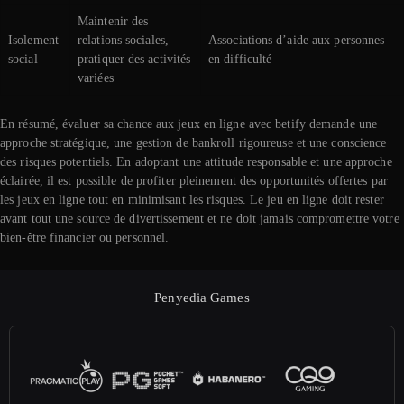
Maintenir des
Isolement
relations sociales,
Associations d’aide aux personnes
social
pratiquer des activités
en difficulté
variées
En résumé, évaluer sa chance aux jeux en ligne avec betify demande une
approche stratégique, une gestion de bankroll rigoureuse et une conscience
des risques potentiels. En adoptant une attitude responsable et une approche
éclairée, il est possible de profiter pleinement des opportunités offertes par
les jeux en ligne tout en minimisant les risques. Le jeu en ligne doit rester
avant tout une source de divertissement et ne doit jamais compromettre votre
bien-être financier ou personnel.
Penyedia Games