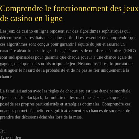
Comprendre le fonctionnement des jeux
de casino en ligne
Les jeux de casino en ligne reposent sur des algorithmes sophistiqués qui
déterminent les résultats de chaque partie. Il est essentiel de comprendre que
ces algorithmes sont conçus pour garantir l’équité du jeu et assurer un
caractère aléatoire des tirages. Les générateurs de nombres aléatoires (RNG)
sont indispensables pour garantir que chaque joueur a une chance égale de
gagner, quel que soit son historique de jeu. Néanmoins, il est important de
distinguer le hasard de la probabilité et de ne pas se fier uniquement à la
chance.
La familiarisation avec les règles de chaque jeu est une étape primordiale.
Que ce soit le blackjack, la roulette ou les machines à sous, chaque jeu
possède ses propres particularités et stratégies optimales. Comprendre ces
nuances permet d’améliorer significativement ses chances de succès et de
prendre des décisions éclairées lors de la mise.
Jeu
Type de Jeu