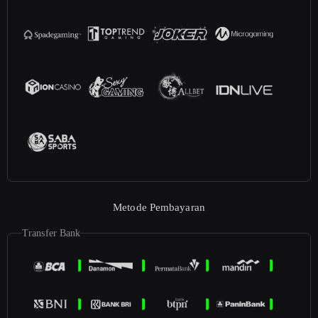
Metode Pembayaran
Transfer Bank