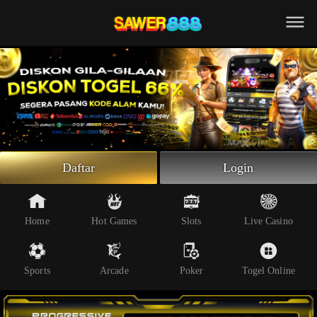
Beranda
Slot Online
Live Casino
Sportsbook
Arcade
Togel Online
Daftar
Login
Poker
Whatsapp
Home
Hot Games
Slots
Live Casino
Telegram
Sports
Arcade
Poker
Togel Online
Livechat