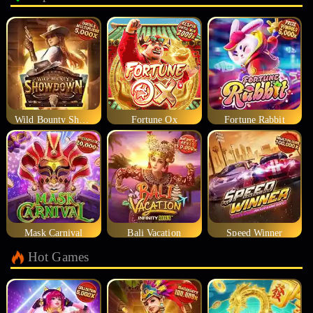
Wild Bounty Showdown
Fortune Ox
Fortune Rabbit
Mask Carnival
Bali Vacation
Speed Winner
Hot Games