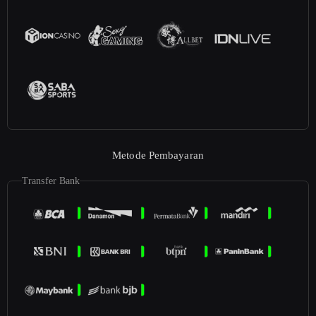
Metode Pembayaran
Transfer Bank