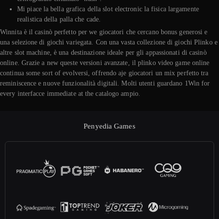
Mi piace la bella grafica della slot electronic la fisica largamente
realistica della palla che cade.
Winnita è il casinò perfetto per we giocatori che cercano bonus generosi e
una selezione di giochi variegata. Con una vasta collezione di giochi Plinko e
altre slot machine, è una destinazione ideale per gli appassionati di casinò
online. Grazie a new queste versioni avanzate, il plinko video game online
continua some sort of evolversi, offrendo aje giocatori un mix perfetto tra
reminiscence e nuove funzionalità digitali. Molti utenti guardano 1Win for
every interfacce immediate at the catalogo ampio.
Penyedia Games