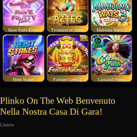
Rave Party Fever
Treasures of Aztec
Mahjong Ways 3
Heist Stakes
Fortune Gems 2
Carnaval Fiesta
Plinko On The Web Benvenuto
Nella Nostra Casa Di Gara!
Content