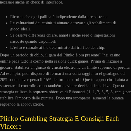
necesare anche in check di interfacce.
Ricorda che ogni pallina è indipendente dalla preexistente.
Le valutazioni dei casinò ti aiutano a trovare gli stabilimenti di
gioco ideali.
Se osservi differenze chiare, annota anche seed o impostazioni
nascoste quando disponibili.
L’esito è casuale at the determinato dal traffico del chip.
Dopo un periodo di oblio, il gara del Plinko è ora presente” “nei casino
online pada tutto il cosmo nella sezione quick games. Prima di iniziare a
giocare, stabilisci un giusto di vincita electronic un limite supremo di perdita.
Ad esempio, puoi disporre di fermarti una volta raggiunto el guadagno del
20% o dopo aver perso il 15% del tuo bank roll. Questo approccio ti aiuta a
sostentare il controllo como também a evitare decisioni impulsive. Questa
strategia utilizza la sequenza obiettiva di Fibonacci (1, 1, 2, 3, 5, 8, ecc. ) per
stabilire l’importo delle puntate. Dopo una scomparsa, aumenti la puntata
seguendo la approvazione.
Plinko Gambling Strategia E Consigli Each
Vincere