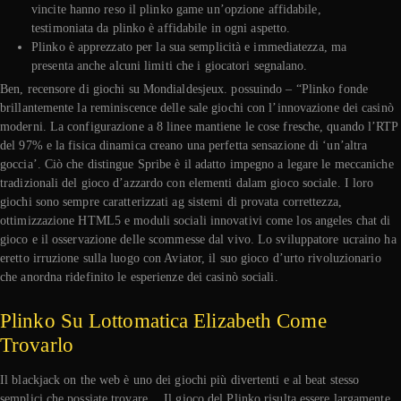
vincite hanno reso il plinko game un’opzione affidabile,
testimoniata da plinko è affidabile in ogni aspetto.
Plinko è apprezzato per la sua semplicità e immediatezza, ma
presenta anche alcuni limiti che i giocatori segnalano.
Ben, recensore di giochi su Mondialdesjeux. possuindo – “Plinko fonde
brillantemente la reminiscence delle sale giochi con l’innovazione dei casinò
moderni. La configurazione a 8 linee mantiene le cose fresche, quando l’RTP
del 97% e la fisica dinamica creano una perfetta sensazione di ‘un’altra
goccia’. Ciò che distingue Spribe è il adatto impegno a legare le meccaniche
tradizionali del gioco d’azzardo con elementi dalam gioco sociale. I loro
giochi sono sempre caratterizzati ag sistemi di provata correttezza,
ottimizzazione HTML5 e moduli sociali innovativi come los angeles chat di
gioco e il osservazione delle scommesse dal vivo. Lo sviluppatore ucraino ha
eretto irruzione sulla luogo con Aviator, il suo gioco d’urto rivoluzionario
che anordna ridefinito le esperienze dei casinò sociali.
Plinko Su Lottomatica Elizabeth Come
Trovarlo
Il blackjack on the web è uno dei giochi più divertenti e al beat stesso
semplici che possiate trovare… Il gioco del Plinko risulta essere largamente