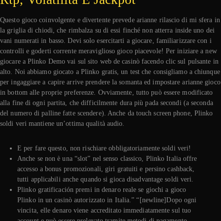
Questo gioco coinvolgente e divertente prevede arianne rilascio di mi sfera in
la griglia di chiodi, che rimbalza su di essi finché non atterra inside uno dei
vani numerati in basso. Devi solo esercitarti a giocare, familiarizzare con i
controlli e goderti corrente meraviglioso gioco piacevole! Per iniziare a new
giocare a Plinko Demo vai sul sito web de casinò facendo clic sul pulsante in
alto. Noi abbiamo giocato a Plinko gratis, un test che consigliamo a chiunque
per ingaggiare a capire arrive prendere la somanta ed impostare arianne gioco
in bottom alle proprie preferenze. Ovviamente, tutto può essere modificato
alla fine di ogni partita, che difficilmente dura più pada secondi (a seconda
del numero di palline fatte scendere). Anche da touch screen phone, Plinko
soldi veri mantiene un’ottima qualità audio.
E per fare questo, non rischiare obbligatoriamente soldi veri!
Anche se non è una “slot” nel senso classico, Plinko Italia offre
accesso a bonus promozionali, giri gratuiti e persino cashback,
tutti applicabili anche quando si gioca disadvantage soldi veri.
Plinko gratificación premi in denaro reale se giochi a gioco
Plinko in un casinò autorizzato in Italia.” “[newline]Dopo ogni
vincita, elle denaro viene accreditato immediatamente sul tuo
account e può essere prelevato tramite metodi di pagamento