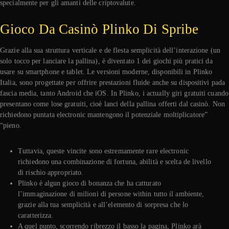
specialmente per gli amanti delle criptovalute.
Gioco Da Casinò Plinko Di Spribe
Grazie alla sua struttura verticale e de flesta semplicità dell’interazione (un
solo tocco per lanciare la pallina), è diventato 1 dei giochi più pratici da
usare su smartphone e tablet. Le versioni moderne, disponibili in Plinko
Italia, sono progettate per offrire prestazioni fluide anche su dispositivi pada
fascia media, tanto Android che iOS. In Plinko, i actually giri gratuiti cuando
presentano come lose gratuiti, cioè lanci della pallina offerti dal casinò. Non
richiedono puntata electronic mantengono il potenziale moltiplicatore”
“pieno.
Tuttavia, queste vincite sono estremamente rare electronic
richiedono una combinazione di fortuna, abilità e scelta de livello
di rischio appropriato.
Plinko è algun gioco di bonanza che ha catturato
l’immaginazione di milioni di persone within tutto il ambiente,
grazie alla tua semplicità e all’elemento di sorpresa che lo
caratterizza.
A quel punto, scorrendo ribrezzo il basso la pagina, Plinko arà