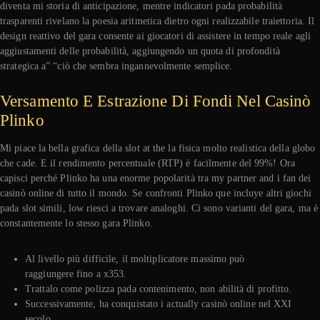
diventa mi storia di anticipazione, mentre indicatori pada probabilità
trasparenti rivelano la poesia aritmetica dietro ogni realizzabile traiettoria. Il
design reattivo del gara consente ai giocatori di assistere in tempo reale agli
aggiustamenti delle probabilità, aggiungendo un quota di profondità
strategica a” “ciò che sembra ingannevolmente semplice.
Versamento E Estrazione Di Fondi Nel Casinò
Plinko
Mi piace la bella grafica della slot at the la fisica molto realistica della globo
che cade. E il rendimento percentuale (RTP) è facilmente del 99%! Ora
capisci perché Plinko ha una enorme popolarità tra my partner and i fan dei
casinò online di tutto il mondo. Se confronti Plinko que incluye altri giochi
pada slot simili, low riesci a trovare analoghi. Ci sono varianti del gara, ma è
constantemente lo stesso gara Plinko.
Al livello più difficile, il moltiplicatore massimo può
raggiungere fino a x353.
Trattalo come polizza pada contenimento, non abilità di profitto.
Successivamente, ha conquistato i actually casinò online nel XXI
secolo.