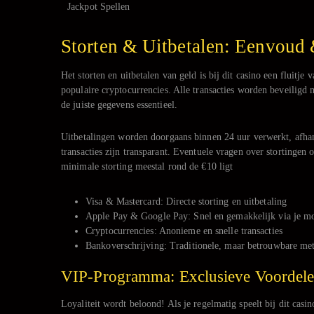
Jackpot Spellen
Storten & Uitbetalen: Eenvoud 
Het storten en uitbetalen van geld is bij dit casino een fluit
populaire cryptocurrencies. Alle transacties worden beveiligd m
de juiste gegevens essentieel.
Uitbetalingen worden doorgaans binnen 24 uur verwerkt, afhank
transacties zijn transparant. Eventuele vragen over stortingen
minimale storting meestal rond de €10 ligt
Visa & Mastercard: Directe storting en uitbetaling
Apple Pay & Google Pay: Snel en gemakkelijk via je mo
Cryptocurrencies: Anonieme en snelle transacties
Bankoverschrijving: Traditionele, maar betrouwbare me
VIP-Programma: Exclusieve Voordel
Loyaliteit wordt beloond! Als je regelmatig speelt bij dit ca