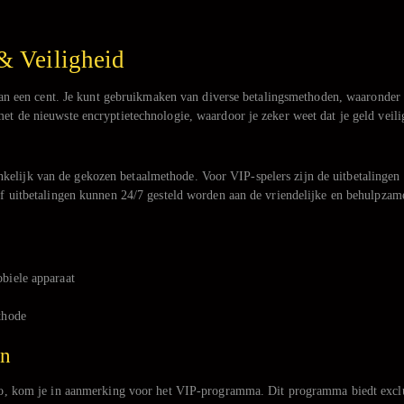
& Veiligheid
je van een cent. Je kunt gebruikmaken van diverse betalingsmethoden, waaronde
et de nieuwste encryptietechnologie, waardoor je zeker weet dat je geld veilig
elijk van de gekozen betaalmethode. Voor VIP-spelers zijn de uitbetalingen v
 of uitbetalingen kunnen 24/7 gesteld worden aan de vriendelijke en behulpzame
biele apparaat
thode
en
sino, kom je in aanmerking voor het VIP-programma. Dit programma biedt excl