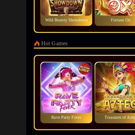
Wild Bounty Showdown
Fortune Ox
Hot Games
Rave Party Fever
Treasures of Azte