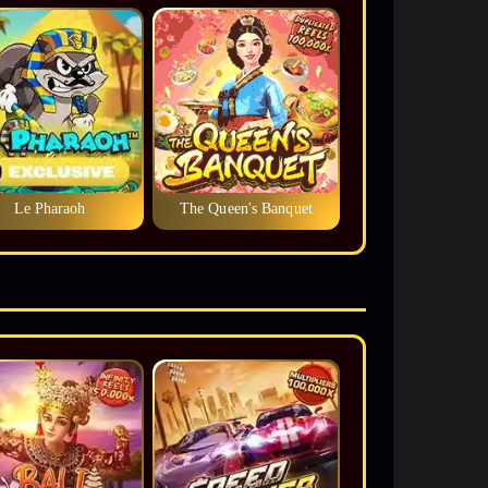
Le Pharaoh
The Queen's Banquet