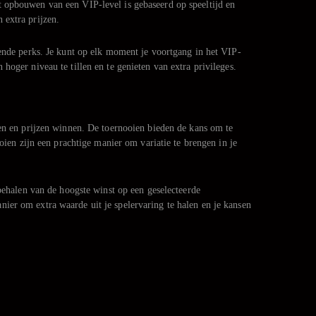
t opbouwen van een VIP-level is gebaseerd op speeltijd en
 extra prijzen.
lende perks. Je kunt op elk moment je voortgang in het VIP-
oger niveau te tillen en te genieten van extra privileges.
sen en prijzen winnen. De toernooien bieden de kans om te
oien zijn een prachtige manier om variatie te brengen in je
 behalen van de hoogste winst op een geselecteerde
ier om extra waarde uit je spelervaring te halen en je kansen