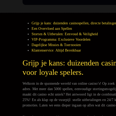
Grijp je kans: duizenden casinospellen, directe betaling
Een Overvloed aan Spellen
Storten & Uitbetalen: Eenvoud & Veiligheid
VIP-Programma: Exclusieve Voordelen
Dagelijkse Missies & Toernooien
Klantenservice: Altijd Bereikbaar
Grijp je kans: duizenden casi
voor loyale spelers.
Welkom in de spannende wereld van online casino’s! Op zoek na
adres. Met meer dan 5000 spellen, eenvoudige stortingsmogeli
maakt dit casino echt uniek? Het antwoord ligt in de combinat
25%! En als klap op de vuurpijl: snelle uitbetalingen en 24/7 
promoties. Laten we eens dieper ingaan op alles wat dit casino 