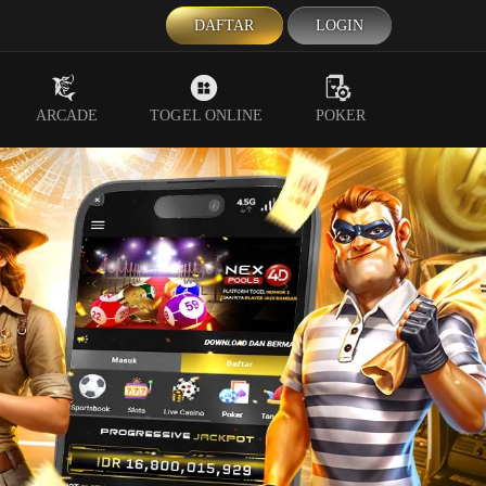
DAFTAR
LOGIN
ARCADE
TOGEL ONLINE
POKER