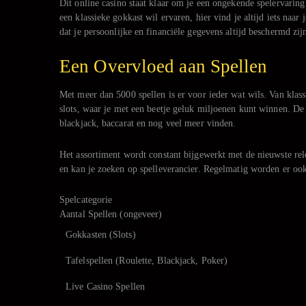
Dit online casino staat klaar om je een ongekende spelervaring
een klassieke gokkast wil ervaren, hier vind je altijd iets na
dat je persoonlijke en financiële gegevens altijd beschermd zi
Een Overvloed aan Spellen
Met meer dan 5000 spellen is er voor ieder wat wils. Van klassi
slots, waar je met een beetje geluk miljoenen kunt winnen. De li
blackjack, baccarat en nog veel meer vinden.
Het assortiment wordt constant bijgewerkt met de nieuwste rele
en kan je zoeken op spelleverancier. Regelmatig worden er ook
Spelcategorie
Aantal Spellen (ongeveer)
Gokkasten (Slots)
Tafelspellen (Roulette, Blackjack, Poker)
Live Casino Spellen