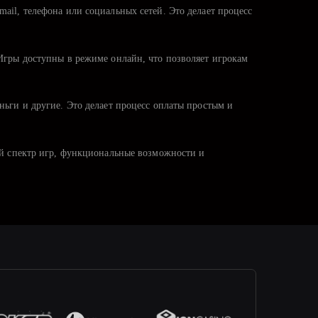
ail, телефона или социальных сетей. Это делает процесс
 Игры доступны в режиме онлайн, что позволяет игрокам
ньги и другие. Это делает процесс оплаты простым и
кий спектр игр, функциональные возможности и