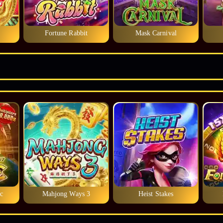
Fortune Rabbit
Mask Carnival
c
Mahjong Ways 3
Heist Stakes