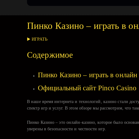
Пинко Казино – играть в он
▶️ ИГРАТЬ
Содержимое
Пинко Казино – играть в онлайн
Официальный сайт Pinco Casino
В наше время интернета и технологий, казино стали дост
спектр игр и услуг. В этом обзоре мы рассмотрим, что та
Пинко Казино – это онлайн-казино, которое было основан
уверены в безопасности и честности игр.