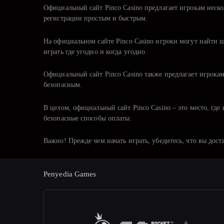
Официальный сайт Pinco Casino предлагает игрокам неско
регистрации простым и быстрым.
На официальном сайте Pinco Casino игроки могут найти ш
играть где угодно и когда угодно.
Официальный сайт Pinco Casino также предлагает игрокам
безопасным.
В целом, официальный сайт Pinco Casino – это место, гд
безопасные способы оплаты.
Важно! Прежде чем начать играть, убедитесь, что вы дости
Penyedia Games