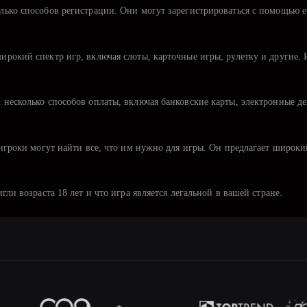
лько способов регистрации. Они могут зарегистрироваться с помощью em
ирокий спектр игр, включая слоты, карточные игры, рулетку и другие.
 несколько способов оплаты, включая банковские карты, электронные де
е игроки могут найти все, что им нужно для игры. Он предлагает широ
гли возраста 18 лет и что игра является легальной в вашей стране.