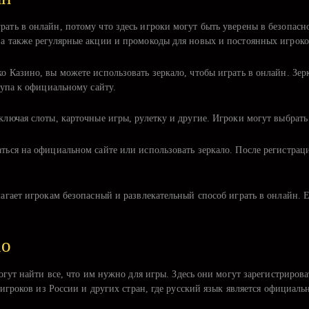
ать в онлайн, потому что здесь игроки могут быть уверены в безопасн
а также регулярные акции и промокоды для новых и постоянных игроко
 Казино, вы можете использовать зеркало, чтобы играть в онлайн. Зерк
тупа к официальному сайту.
ючая слоты, карточные игры, рулетку и другие. Игроки могут выбрать и
ься на официальном сайте или использовать зеркало. После регистраци
агает игрокам безопасный и развлекательный способ играть в онлайн. Е
no
гут найти все, что им нужно для игры. Здесь они могут зарегистрироват
 игроков из России и других стран, где русский язык является официаль