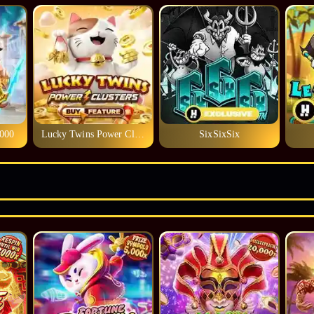
1000
Lucky Twins Power Clusters
SixSixSix