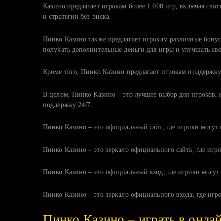
Казино предлагает игрокам более 1 000 игр, включая слот
и стратегии без риска.
Пинко Казино также предлагает игрокам различные бонусы
получать дополнительные деньги для игры и улучшать с
Кроме того, Пинко Казино предлагает игрокам поддержку
В целом, Пинко Казино – это лучшее выбор для игроков, 
поддержку 24/7.
Пинко Казино – это официальный сайт, где игроки могут 
Пинко Казино – это зеркало официального сайта, где игр
Пинко Казино – это официальный вход, где игроки могут 
Пинко Казино – это зеркало официального входа, где игр
Пинко Казино – играть в онла