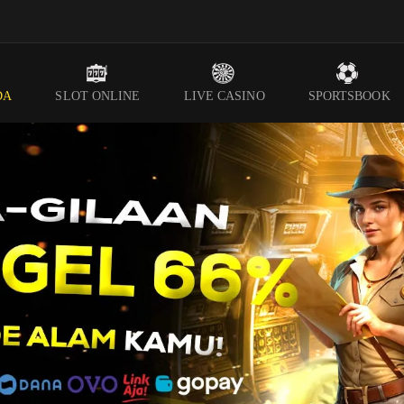
DA
SLOT ONLINE
LIVE CASINO
SPORTSBOOK