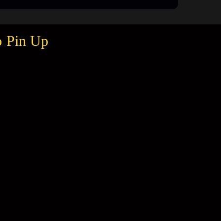
 Pin Up