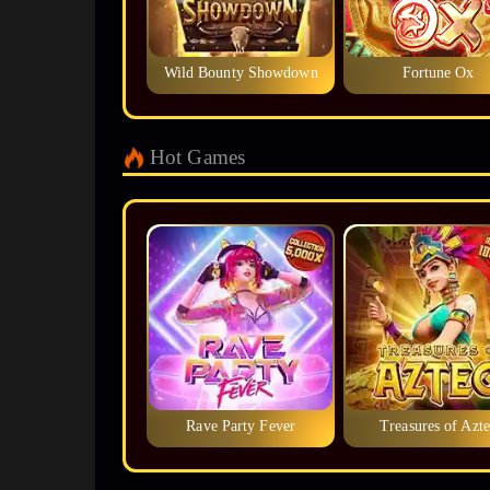
Wild Bounty Showdown
Fortune Ox
Hot Games
Rave Party Fever
Treasures of Azte