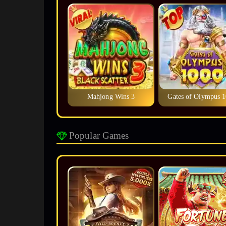
Mahjong Wins 3
Gates of Olympus 
Popular Games