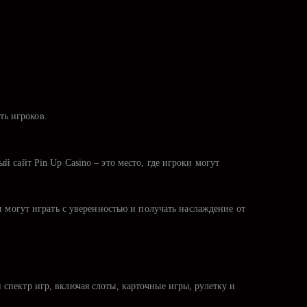
ть игроков.
 сайт Pin Up Casino – это место, где игроки могут
и могут играть с уверенностью и получать наслаждение от
спектр игр, включая слоты, карточные игры, рулетку и