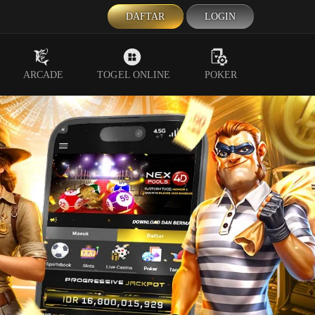
DAFTAR
LOGIN
ARCADE
TOGEL ONLINE
POKER