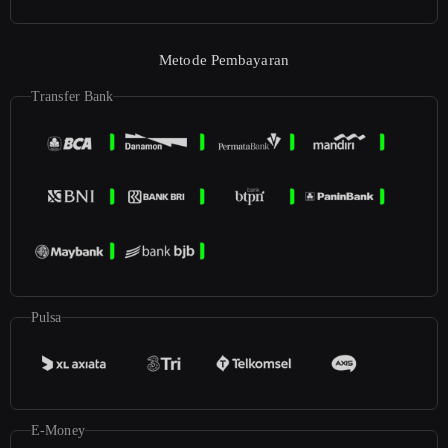
Metode Pembayaran
Transfer Bank
Pulsa
E-Money