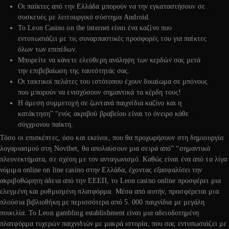
Οι παίκτες από την Ελλάδα μπορούν να την εγκαταστήσουν σε
συσκευές με λειτουργικό σύστημα Android.
Το Leon Casino on the internet είναι ένα καζίνο που
εντυπωσιάζει με τις συναρπαστικές προσφορές του για παίκτες
όλων των επιπέδων.
Μπορείτε να κάνετε ελεύθερη ανάληψη των κερδών σας μετά
την επιβεβαίωση της ταυτότητάς σας.
Οι τακτικοί πελάτες του ιστότοπου έχουν δικαίωμα σε μπόνους
που μπορούν να ενισχύσουν σημαντικά τα κέρδη τους!
Η άμεση συμμετοχή σε ζωντανά παιχνίδια καζίνο και η
κατάκτηση” “ενός ακριβού βραβείου είναι το όνειρο κάθε
σύγχρονου παίκτη.
Τόσο οι επισκέπτες, όσο και εκείνοι, που θα προχωρήσουν στη δημιουργία
λογαριασμού στη Nοvibet, θα απολαύσουν μια σειρά από” “σημαντικά
πλεονεκτήματα, σε σχέση με τον ανταγωνισμό. Καθώς είναι ένα από τα λίγα
νόμιμα online on line casino στην Ελλάδα, έχοντας εξασφαλίσει την
ακριβοθώρητη άδεια από την ΕΕΕΠ, το Leon casino online προσφέρει μια
ελεγμένη και ρυθμισμένη πλατφόρμα. Μέσα από αυτήν, προσφέρεται μια
πλούσια βιβλιοθήκη με περισσότερα από 5. 000 παιχνίδια με μεγάλη
ποικιλία. Το Leon gambling establishment είναι μια αδειοδοτημένη
πλατφόρμα τυχερών παιχνιδιών με μακρά ιστορία, που σας εντυπωσιάζει με