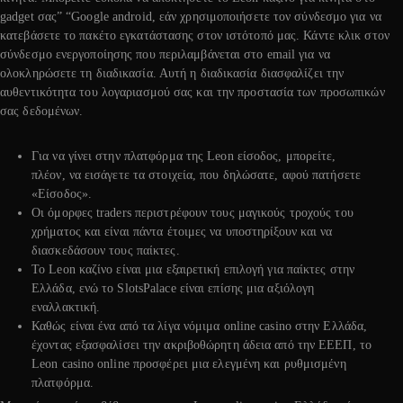
gadget σας” “Google android, εάν χρησιμοποιήσετε τον σύνδεσμο για να
κατεβάσετε το πακέτο εγκατάστασης στον ιστότοπό μας. Κάντε κλικ στον
σύνδεσμο ενεργοποίησης που περιλαμβάνεται στο email για να
ολοκληρώσετε τη διαδικασία. Αυτή η διαδικασία διασφαλίζει την
αυθεντικότητα του λογαριασμού σας και την προστασία των προσωπικών
σας δεδομένων.
Για να γίνει στην πλατφόρμα της Leon είσοδος, μπορείτε,
πλέον, να εισάγετε τα στοιχεία, που δηλώσατε, αφού πατήσετε
«Είσοδος».
Οι όμορφες traders περιστρέφουν τους μαγικούς τροχούς του
χρήματος και είναι πάντα έτοιμες να υποστηρίξουν και να
διασκεδάσουν τους παίκτες.
Το Leon καζίνο είναι μια εξαιρετική επιλογή για παίκτες στην
Ελλάδα, ενώ το SlotsPalace είναι επίσης μια αξιόλογη
εναλλακτική.
Καθώς είναι ένα από τα λίγα νόμιμα online casino στην Ελλάδα,
έχοντας εξασφαλίσει την ακριβοθώρητη άδεια από την ΕΕΕΠ, το
Leon casino online προσφέρει μια ελεγμένη και ρυθμισμένη
πλατφόρμα.