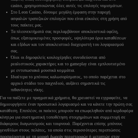
casino, χρησιμοποιώντας όλες αυτές τις επιλογές νομισμάτων.
Στο Leon Casino, δίνουμε μεγάλη έμφαση στην παροχή
ασφαλών τραπεζικών επιλογών που είναι εύκολες στη χρήση από
τους παίκτες μας.
Τα πλεονεκτήματά σας περιλαμβάνουν αποκλειστικά οφέλη,
όπως εξατομικευμένες προσφορές, υψηλότερα όρια καταθέσεων
και εξόδων και τον αποκλειστικό διαχειριστή του λογαριασμού
σας.
Όλοι οι δημοφιλείς κουλοχέρηδες συνοδεύονται από
ρεαλιστικούς χαρακτήρες και το gameplay είναι εμπλουτισμένο
με εντυπωσιακά μουσικά κομμάτια.
Ιδιαίτερα το μπόνους καλωσορίσματος, το οποίο παρέχεται στο
αρχικό στάδιο του παιχνιδιού, αυξάνει σημαντικά τις
πιθανότητες νίκης.
Για να παίξετε με πραγματικά χρήματα, θα χρειαστεί να εγγραφείτε, να
δημιουργήσετε έναν προσωπικό λογαριασμό και να κάνετε την πρώτη σας
κατάθεση. Επιπλέον, οι παίκτες μπορούν να επωφεληθούν από κερδοφόρα
κίνητρα για συστηματική τοποθέτηση στοιχημάτων και συμμετοχή σε
διάφορους διαγωνισμούς και τουρνουά. Παρέχονται επίσης μπόνους
γενεθλίων στους πελάτες, τα οποία στις περισσότερες περιπτώσεις
προσφέρονται με τη μορφή δωρεάν περιστροφών ή μετρητών στον