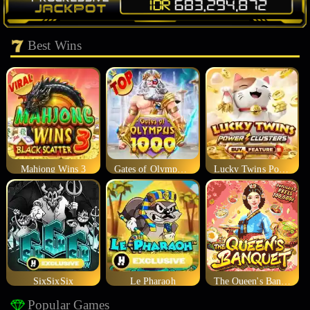
Best Wins
Mahjong Wins 3
Gates of Olympus 1000
Lucky Twins Power Clusters
SixSixSix
Le Pharaoh
The Queen's Banquet
Popular Games