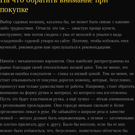
покупке
Выбор садовых ножниц, казалось бы, не может быть связан с какими-
либо трудностями. Отчасти это так — зачастую проще купить
инструмент, чем потом сходить с ума от мозолей и унылого вида
«съеденной» садовой утвари на сайте. Поэтому, чтобы избежать этих
мучений, рекомендуем вам прислушаться к рекомендациям.
Начнём с механических вариантов. Они наиболее распространены на
рынке благодаря своей относительно низкой цене. Тем не менее, это
главная ошибка покупателя — гонка за низкой ценой. Тем не менее, не
стоит отказываться от покупки дорогих ножниц, которые, безусловно,
принесут вам только удовольствие от работы. Например, стоит обратить
внимание на форму ручки и материал, из которого она изготовлена.
Пусть это будет пластиковая ручка, а ещё лучше — лёгкая алюминиевая
с резиновыми прокладками. Они гораздо меньше скользят и более
эргономично лежат в руке. Не забывайте о ширине реза и качестве
лезвий — металл должен быть нержавеющим, а лезвия — заточенными
и плотно прилегать друг к другу. Было бы неплохо, если бы от них
можно было избавиться, что, безусловно, значительно облегчило бы