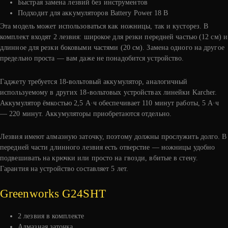
Быстрая замена лезвий без инструментов
Подходит для аккумуляторов Battery Power 18 В
Эта модель может использоваться как ножницы, так и кусторез. В
комплект входят 2 лезвия: широкое для резки передней частью (12 см) и
длинное для резки боковыми частями (20 см). Замена одного на другое
предельно проста — вам даже не понадобится устройство.
Гаджету требуется 18-вольтовый аккумулятор, аналогичный
используемому в других 18-вольтовых устройствах линейки Karcher.
Аккумулятор ёмкостью 2,5 А·ч обеспечивает 110 минут работы, 5 А·ч
— 220 минут. Аккумуляторы приобретаются отдельно.
Лезвия имеют алмазную заточку, поэтому должны прослужить долго. В
передней части длинного лезвия есть отверстие — ножницы удобно
подвешивать на крючки или просто на гвозди, вбитые в стену.
Гарантия на устройство составляет 5 лет.
Greenworks G24SHT
2 лезвия в комплекте
Алмазная заточка