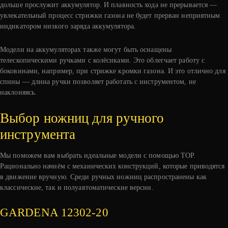
дольше прослужит аккумулятор. И плавность хода не прерывается —
увлекательный процесс стрижки газона не будет прерван неприятным
индикатором низкого заряда аккумулятора.
Модели на аккумуляторах также могут быть оснащены
телескопическими ручками с колёсиками. Это облегчает работу с
боковинами, например, при стрижке кромки газона. И это отлично для
спины — длина ручки позволяет работать с инструментом, не
наклоняясь.
Выбор ножниц для ручного
инструмента
Мы поможем вам выбрать идеальные модели с помощью TOP.
Рационально начнём с механических конструкций, которые приводятся
в движение вручную. Среди ручных ножниц распространены как
классические, так и полуавтоматические версии.
GARDENA 12302-20