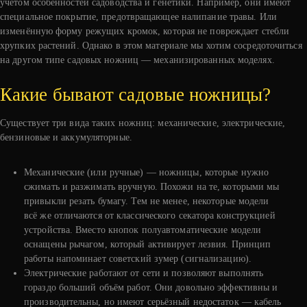
учётом особенностей садоводства и генетики. Например, они имеют
специальное покрытие, предотвращающее налипание травы. Или
изменённую форму режущих кромок, которая не повреждает стебли
хрупких растений. Однако в этом материале мы хотим сосредоточиться
на другом типе садовых ножниц — механизированных моделях.
Какие бывают садовые ножницы?
Существует три вида таких ножниц: механические, электрические,
бензиновые и аккумуляторные.
Механические (или ручные) — ножницы, которые нужно
сжимать и разжимать вручную. Похожи на те, которыми мы
привыкли резать бумагу. Тем не менее, некоторые модели
всё же отличаются от классического секатора конструкцией
устройства. Вместо кнопок полуавтоматические модели
оснащены рычагом, который активирует лезвия. Принцип
работы напоминает советский зумер (сигнализацию).
Электрические работают от сети и позволяют выполнять
гораздо больший объём работ. Они довольно эффективны и
производительны, но имеют серьёзный недостаток — кабель