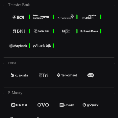
Transfer Bank
Pulsa
E-Money