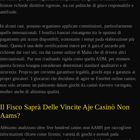
licenze richiede direttive rigorose, tra cui politiche di gioco responsabile e
antifrode.
In alcuni casi, possono organismo applicate commissioni, particolarmente
quelle internazionali. I bonifici bancari rimangono tra le opzioni di
pagamento più sicure disponibili, nonostante i tempi pada elaborazione più
lenti. Questa è una delle certificazioni estere per il gara d’azzardo più
richieste dai vari siti, sia dai casino online di Malta che di diversi altri
internazionali. Pur non risultando rigida come quella ADM, per ottenere
questa licenza bisogna considerare determinati standard qualitativi e di
sicurezza. Proprio per corrente garantisce legalità, giochi equi e garanzia ai
propri giocatori. I giocatori che decidono di agire su Emirbet online casino,
non solo avranno un palinsesto dalam giochi da casinò davvero variegato,
mother anche di altissima qualità.
Il Fisco Saprà Delle Vincite Aje Casinò Non
Aams?
Abbiamo analizzato oltre five hundred casino non AAMS per raccogliere
informazioni chiave come licenze, varietà di giochi e metodi pada