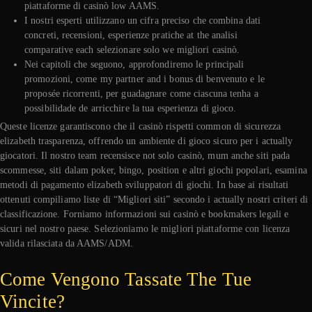
piattaforme di casinò low AAMS.
I nostri esperti utilizzano un cifra preciso che combina dati
concreti, recensioni, esperienze pratiche at the analisi
comparative each selezionare solo we migliori casinò.
Nei capitoli che seguono, approfondiremo le principali
promozioni, come my partner and i bonus di benvenuto e le
proposée ricorrenti, per guadagnare come ciascuna tenha a
possibilidade de arricchire la tua esperienza di gioco.
Queste licenze garantiscono che il casinò rispetti common di sicurezza
elizabeth trasparenza, offrendo un ambiente di gioco sicuro per i actually
giocatori. Il nostro team recensisce not solo casinò, mum anche siti pada
scommesse, siti dalam poker, bingo, position e altri giochi popolari, esamina
metodi di pagamento elizabeth sviluppatori di giochi. In base ai risultati
ottenuti compiliamo liste di “Migliori siti” secondo i actually nostri criteri di
classificazione. Forniamo informazioni sui casinò e bookmakers legali e
sicuri nel nostro paese. Selezioniamo le migliori piattaforme con licenza
valida rilasciata da AAMS/ADM.
Come Vengono Tassate The Tue
Vincite?