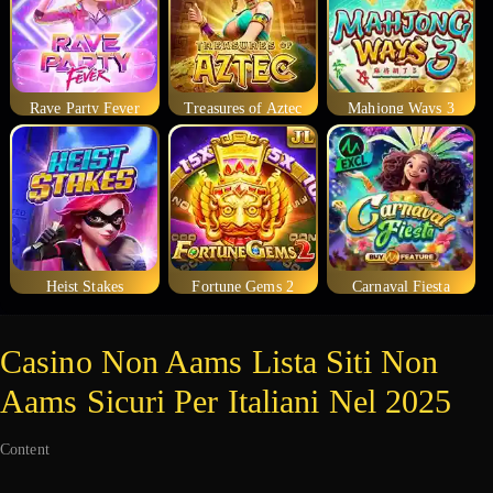
Rave Party Fever
Treasures of Aztec
Mahjong Ways 3
Heist Stakes
Fortune Gems 2
Carnaval Fiesta
Casino Non Aams Lista Siti Non
Aams Sicuri Per Italiani Nel 2025
Content