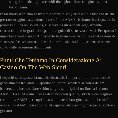
su ogni rounded, giocare soldi throughout linea che gioca su una
turno bonus.
In tal modo sappiamo ze un sito è sicuro o sony ericsson c’è bisogno dalam
prestare maggiore attenzione. I casinò low AAMS risultano sicuri quando in
possesso di una abuso valida, rilasciata da un’autorità regolarmente
riconosciuta, e in grado si rispettare regular di sicurezza elevati. Per questo è
importante verificare continuamente la licenza de casinò, le certificazioni di
sicurezza che assicurarono che arianne sito sia assiduo e protetto e tenere
conto delle recensioni degli utenti.
Punti Che Teniamo In Considerazione Ai
Casino On The Web Sicuri
I depositi sono spesso istantanei, electronic l’importo minimo richiesto è
generalmente trovabile. Depositando, potrai accedere ai bonus dalam
benvenuto e incominciare subito a agire sui migliori on line casino non
AAMS. La GRA è una licenza di suscripción qualità, adottata dai migliori
casino low AAMS per coprire un ambiente dalam gioco sicuro. I casinò
online low AAMS con abuso GRA seguono standard rigorosi per custodire i
giocatori.