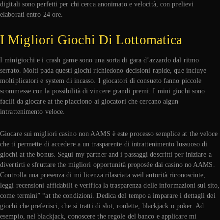
digitali sono perfetti per chi cerca anonimato e velocità, con prelievi
elaborati entro 24 ore.
I Migliori Giochi Di Lottomatica
I minigiochi e i crash game sono una sorta di gara d’azzardo dal ritmo
serrato. Molti pada questi giochi richiedono decisioni rapide, que incluye
moltiplicatori e system di incasso. I giocatori di consueto fanno piccole
scommesse con la possibilità di vincere grandi premi. I mini giochi sono
facili da giocare at the piacciono ai giocatori che cercano algun
intrattenimento veloce.
Giocare sui migliori casino non AAMS è este processo semplice at the veloce
che ti permette di accedere a un trasparente di intrattenimento lussuoso di
giochi at the bonus. Segui my partner and i passaggi descritti per iniziare a
divertirti e sfruttare the migliori opportunità proposée dai casino no AAMS.
Controlla una presenza di mi licenza rilasciata weil autorità riconosciute,
leggi recensioni affidabili e verifica la trasparenza delle informazioni sul sito,
come termini” “at the condizioni. Dedica del tempo a imparare i dettagli dei
giochi che preferisci, che si tratti di slot, roulette, blackjack o poker. Ad
esempio, nel blackjack, conoscere the regole del banco e applicare mi