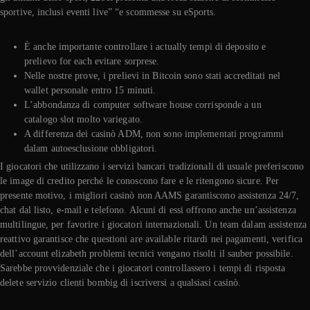
sportive, inclusi eventi live” “e scommesse su eSports.
È anche importante controllare i actually tempi di deposito e
prelievo for each evitare sorprese.
Nelle nostre prove, i prelievi in Bitcoin sono stati accreditati nel
wallet personale entro 15 minuti.
L’abbondanza di computer software house corrisponde a un
catalogo slot molto variegato.
A differenza dei casinò ADM, non sono implementati programmi
dalam autoesclusione obbligatori.
I giocatori che utilizzano i servizi bancari tradizionali di usuale preferiscono
le image di credito perché le conoscono fare e le ritengono sicure. Per
presente motivo, i migliori casinò non AAMS garantiscono assistenza 24/7,
chat dal listo, e-mail e telefono. Alcuni di essi offrono anche un’assistenza
multilingue, per favorire i giocatori internazionali. Un team dalam assistenza
reattivo garantisce che questioni are available ritardi nei pagamenti, verifica
dell’account elizabeth problemi tecnici vengano risolti il sauber possibile.
Sarebbe provvidenziale che i giocatori controllassero i tempi di risposta
delete servizio clienti bombig di iscriversi a qualsiasi casinò.