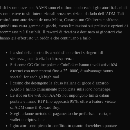
I siti scommesse non AAMS sono el ottimo modo each i giocatori italiani di
scommettere tu siti internazionali senza restrizioni da lado dell’ADM. Tali
casinò sono autorizzati de uma Malta, Curaçao um Gibilterra e offrono
quindi una vasta gamma di giochi, meno limitazioni sui prelievi e opzioni di
scommessa più flessibili. Il reward di ricarica è destinato ai giocatori che
hanno già effettuato un bidón e che continuano a farlo.
I casinò della nostra lista soddisfano criteri stringenti di
sicurezza, equità elizabeth trasparenza.
Siti come GG Online poker e CoinPoker hanno tavoli attivi h24
e tornei con montepremi fino a 25. 000€, disadvantage bonus
speciali for each gli high tool.
I casinò che detengono la abuso italiana di gioco d’azzardo
AAMS l’hanno chiaramente pubblicata sulla loro homepage.
Le slot on the web non AAMS not impongono limiti dalam
puntata e hanno RTP fino approach 99%, oltre a feature vietate
su ADM come il Reward Buy.
Scegli arianne metodo di pagamento che preferisci – carta, e-
wallet o criptovalute.
I giocatori sono pieno in conflitto tu quanto dovrebbero puntare