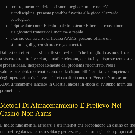
Inoltre, meno restrizioni ci sono meglio è, ma se not c’è
autodisciplina, presente potrebbe favorire elle gioco d’azzardo
patologico.
Criptovalute come Bitcoin male impotence Ethereum consentono
aje giocatori transazioni anonime e rapide.
I casinò con assenza di licenza AAMS, possono offrire un
stimmung di gioco sicuro e regolamentato.
Dai test out effettuati, si manifest or evince” “che I migliori casinò offrono
assistenza tramite live chat, e-mail e telefono, que incluye risposte tempestive
e professionali, indipendentemente dal problema riscontrato. Nella
valutazione abbiamo tenuto conto della disponibilità oraria, la competenza
degli operatori at the la varietà dei canali di contatto. Betsson è un casino
ADM ultimamente lanciato in Croatia, ancora in epoca di sviluppo mum già
promettente.
Metodi Di Almacenamiento E Prelievo Nei
Casinò Non Aams
È molto fundamental affidarsi a siti internet che propongono un casinò on the
internet regolarizzato, non solitary per essere più sicuri riguardo i propri dati