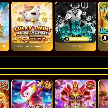
1000
Lucky Twins Power Clusters
SixSixSix