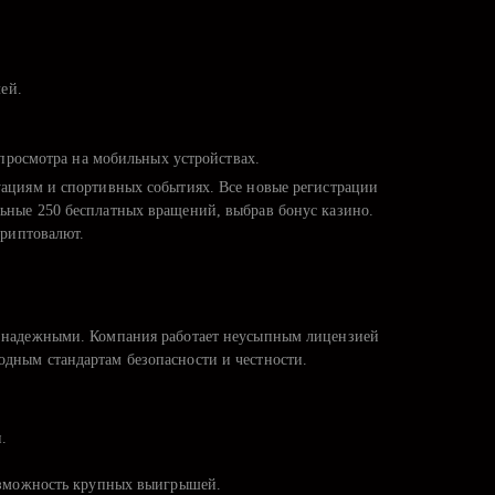
ей.
просмотра на мобильных устройствах.
туациям и спортивных событиях. Все новые регистрации
льные 250 бесплатных вращений, выбрав бонус казино.
криптовалют.
 и надежными. Компания работает неусыпным лицензией
одным стандартам безопасности и честности.
.
озможность крупных выигрышей.