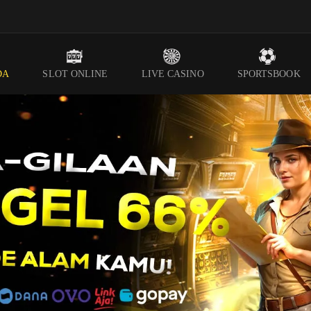
DA
SLOT ONLINE
LIVE CASINO
SPORTSBOOK