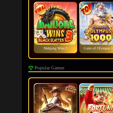
Mahjong Wins 3
Gates of Olympus 
Popular Games