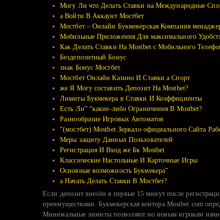
Могу Ли что Делать Ставки на Международные Спо
а Войти В Аккаунт Мостбет
Мостбет – Онлайн Букмекерская Компания менадже
Мобильные Приложения Для максимального Удобст
Как Делать Ставки На Mostbet с Мобильного Телефо
Бездепозитный Бонус
знак Бонус Мостбет
Мостбет Онлайн Казино И Ставки а Спорт
же Я Могу составить Депозит На Mostbet?
Лимиты Букмекера в Ставки И Коэффициенты
Есть Ли” “какие-либо Ограничения В Mostbet?
Разнообразие Игровых Автоматов
“(мостбет) Mostbet Зеркало официального Сайта Раб
Меры защиту Данных Пользователей
Регистрация И Вход же Бк Mostbet
Классические Настольные И Карточные Игры
Основные возможность Букмекера”
а Начать Делать Ставки В Мостбет?
Если депозит внесён в первые 15 минут после регистраци
преимуществами. Букмекерская контора Mostbet com опре
Минимальные лимиты позволяют но новым игрокам начне