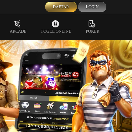
DAFTAR
LOGIN
ARCADE
TOGEL ONLINE
POKER