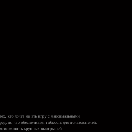
ех, кто хочет начать игру с максимальными
ств, что обеспечивает гибкость для пользователей.
 возможность крупных выигрышей.