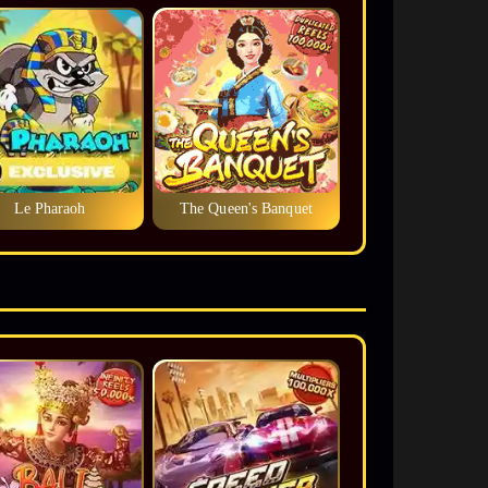
Le Pharaoh
The Queen's Banquet