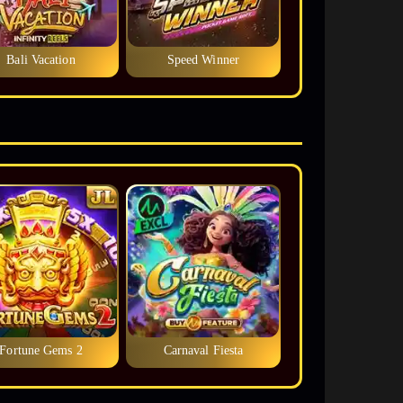
Bali Vacation
Speed Winner
Fortune Gems 2
Carnaval Fiesta