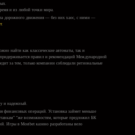
рых.
ремя и из любой точки мира.
вила дорожного движения — без них хаос, с ними —
т
.
ожно найти как классические автоматы, так и
 придерживается правил и рекомендаций Международной
едит за тем, только компании соблюдали региональные
ду и надежный.
ния финансовых операций. Установка займет меньше
 ставкам” “же возможностям, которые предложил БК
ий. Игры в Mostbet казино разработаны вело