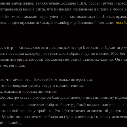
инный выбор валют, включительно доллары США, рублей, рубли и кото
тированная версия сайта, что позволяет поставлены и играть в любое в
ост Бет может должно недоступен из-за законодательства. Это как пра
авок, лицензированная Curaçao eGaming и работающая” “легально
мостбе
ен игр — спасась слотов и настольных игр до live-казино. Среди игр м
, позволяла каждому пользователю выбрать игру по мыслях. Мостбет
менитый орган, который обуславливает рынок ставок же казино. Она сл
в честен игры.
к, что делает этап более гибким только интересным.
 что-то вопреки своему вкусу и предпочтениям.
астольных и игровых автоматов.
stbet быстро стала популярной благодаря своему инновационному подхо
, что позволяли клиентам выбрать более удобный вариант ддя соверше
прямо с мобильного устройства. Это обеспечивает мгновенный доступ к
 Mostbet пользователям необходимо сделать несколько простых мгновен
ution Gaming.