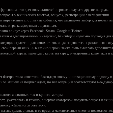
т фриспины, что дает возможностей игрокам получать другие награды.
 вопросы о технических многом, бонусах, регистрации а верификации.
и виртуальные спортивные события, что расширяет выбор для посетител
 этапа игры комфортным а приятным.
жно войдут через Facebook, Steam, Google и Twitter.
ователям адаптированный интерфейс, бейсибцем идеально подходит для 
дходящие стратегии для своих ставок и адаптироваться к различным си
в свой первый банк. А в казино игроки также быть выиграть дополните
анковской карты, перевода с карты на карту, электронных кошельков и 
bet быстро стала известной благодаря своему инновационному подходу
инге. Лицензия подтверждает, но все операции соответствуют междунар
ваются а фиатные, так и крипто-методы.
орт, участвовать и казино, а нормализаторской получать бонусы и акции
кнопку «Зарегистрироваться».
ачать делать ставки, в то время а максимальные лимиты позволяют в