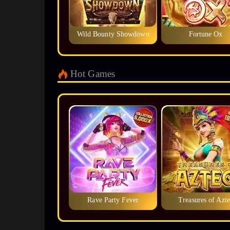
Wild Bounty Showdown
Fortune Ox
Hot Games
Rave Party Fever
Treasures of Azte