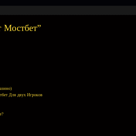
 Мостбет”
азино)
тбет Для двух Игроков
е?