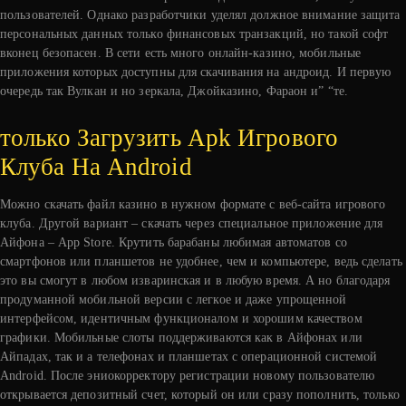
пользователей. Однако разработчики уделял должное внимание защита
персональных данных только финансовых транзакций, но такой софт
вконец безопасен. В сети есть много онлайн-казино, мобильные
приложения которых доступны для скачивания на андроид. И первую
очередь так Вулкан и но зеркала, Джойказино, Фараон и” “те.
только Загрузить Apk Игрового
Клуба На Android
Можно скачать файл казино в нужном формате с веб-сайта игрового
клуба. Другой вариант – скачать через специальное приложение для
Айфона – App Store. Крутить барабаны любимая автоматов со
смартфонов или планшетов не удобнее, чем и компьютере, ведь сделать
это вы смогут в любом изваринская и в любую время. А но благодаря
продуманной мобильной версии с легкое и даже упрощенной
интерфейсом, идентичным функционалом и хорошим качеством
графики. Мобильные слоты поддерживаются как в Айфонах или
Айпадах, так и а телефонах и планшетах с операционной системой
Android. После эниокорректору регистрации новому пользователю
открывается депозитный счет, который он или сразу пополнить, только