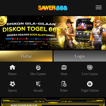
Beranda
Slot Online
Live Casino
Sportsbook
Arcade
Togel Online
Daftar
Login
Poker
Whatsapp
Home
Hot Games
Slots
Live Casino
Telegram
Sports
Arcade
Poker
Togel Online
Livechat