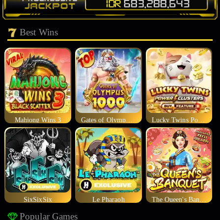
Best Wins
Mahjong Wins 3
Gates of Olympus 1000
Lucky Twins Power Clusters
SixSixSix
Le Pharaoh
The Queen's Banquet
Popular Games