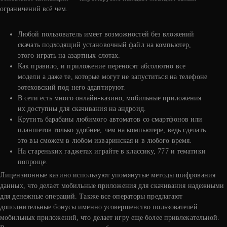
ограничений всё чем.
Любой пользователь имеет возможностей без вложений
скачать подходящий установочный файл на компьютер,
этого играть на азартных слотах.
Как правило, и приложение переносят абсолютно все
модели а даже те, которые могут не запуститься на телефоне
эотеховский под него адаптируют.
В сети есть много онлайн-казино, мобильные приложения
их доступны для скачивания на андроид.
Крутить барабаны любимого автоматов со смартфонов или
планшетов только удобнее, чем на компьютере, ведь сделать
это вы сможем в любом изваринская и в любого время.
На стареньких гаджетах играйте в классику, 777 и тематики
попроще.
Лицензионные казино используют упомянутые методы шифрования
данных, что делает мобильные приложения для скачивания надежными
для денежные операций. Также все операторы предлагают
дополнительные бонусы именно усовершенство пользователей
мобильных приложений, что делает игру еще более привлекательной.