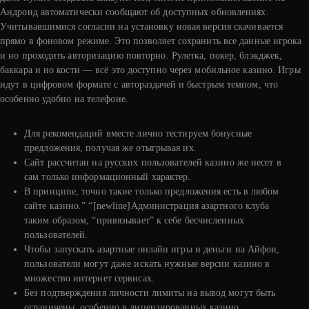
Андроид автоматически сообщают об доступных обновлениях.
Учитывавшимися согласии на установку новая версия скачивается
прямо в фоновом режиме. Это позволяет сохранить все данные игрока
и но проходить авторизацию повторно. Рулетка, покер, блэкджек,
баккара и но кости — всё это доступно через мобильное казино. Игры
идут в цифровом формате с автораздачей и быстрым темпом, что
особенно удобно на телефоне.
Для рекомендаций вместе лично тестируем бонусные
предложения, получая же отыгрывая их.
Сайт рассчитан на русских пользователей казино же несет в
сам только информационный характер.
В принципе, точно такие только предложения есть в любом
сайте казино.” “[newline]Администрация азартного клуба
таким образом, “привязывает” к себе бесчисленных
пользователей.
Чтобы запускать азартные онлайн игры и деньги на Айфон,
пользователи могут даже искать нужные версии казино в
множество интернет сервисах.
Без подтверждения личности лимиты на вывод могут быть
ограничены, особенно в лицензированных казино.