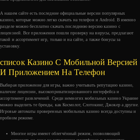
А нашем сайте есть последние официальные версии популярных
казино, которые можно легко скачать на телефон и Android. В именно
разделе можно бесплатно скачать последнюю версию казино с
лицензией. Все приложения пошли проверку на вирусы, предлагают
такой и ассортимент игр, только и на сайте, а также бонусы за
установку.
список Казино С Мобильной Версией
И Приложением На Телефон
Выбирая приложение для игры, важно учитывать репутацию казино,
наличие лицензии, высокоприватизированного интерфейса и
ассортимент развлечений. Среди немногих мобильных казино Украине
можно выделить те бренды, как Космолот, Слотокинг, Джокер а другие.
Игровые автоматы проверенных мобильных казино всегда доступны и
пробном режиме.
Многие игры имеют облегчённый режим, позволяющий