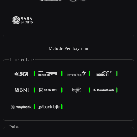
Metode Pembayaran
Transfer Bank
Pulsa