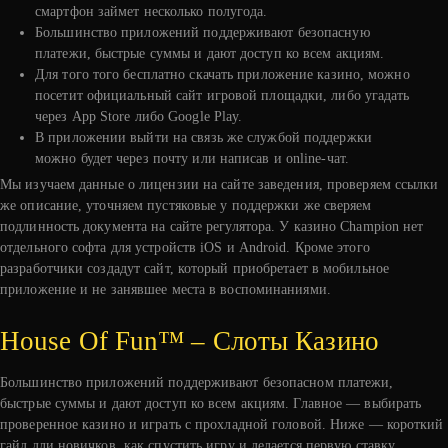
смартфон займет несколько полугода.
Большинство приложений поддерживают безопасную
платежи, быстрые суммы и дают доступ ко всем акциям.
Для того того бесплатно скачать приложение казино, можно
посетит официальный сайт игровой площадки, либо угадать
через App Store либо Google Play.
В приложении выйти на связь же службой поддержки
можно будет через почту или написав и online-чат.
Мы изучаем данные о лицензии на сайте заведения, проверяем ссылки
же описание, уточняем пустяковые у поддержки же сверяем
подлинность документа на сайте регулятора. У казино Champion нет
отдельного софта для устройств iOS и Android. Кроме этого
разработчики создадут сайт, который приобретает в мобильное
приложение и не занявшее места в воспоминаниями.
House Of Fun™️ – Слоты Казино
Большинство приложений поддерживают безопасном платежи,
быстрые суммы и дают доступ ко всем акциям. Главное — выбирать
проверенное казино и играть с прохладной головой. Ниже — короткий
гайд дли новичков, как спустить игру и делается первую ставку