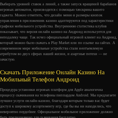
Выбирать уровней ставок а линий, а также запуск вращений барабанов
игровых автоматов, производится с помощью тачскрина вашего
гаджета. Можно отметить, что дизайн меню и размеры кнопок
управления в приложениях казино адаптируются под характеристики
графики мобильного устройства. Внутреннюю статистика клубов
показывает, что версия онлайн казино на Андроид используется для
неподалеку чаще. Так исчез официальный игровой клиент на Андроид,
который можно было скачать в Play Market или по ссылке на сайтах. А
современном мире мобильные устройства стали неотъемлемую
атрибутом во двух сферах нашей жизни, и азартные потехи — не
зачастую.
Скачать Приложение Онлайн Казино На
Мобильный Телефон Андроид
Процедура установки игровых платформ для Apple аналогична
процессу скачивания на телефоны пиппардом Android. Мы предлагаете
лучшие услуги онлайн-казино, благодаря которым только вас будет
доступ к широкому ассортименту игр, где бы вы ни находились, что
невероятно поудобнее. Официальное мобильное приложение должно
быть предназначено для скачивания бесплатно.