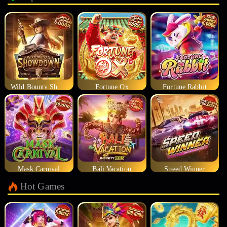
Wild Bounty Showdown
Fortune Ox
Fortune Rabbit
Mask Carnival
Bali Vacation
Speed Winner
Hot Games