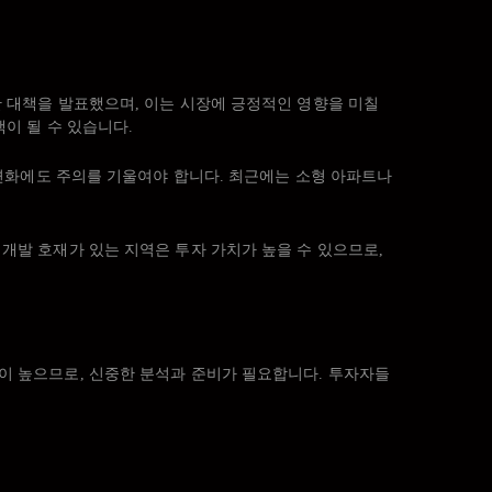
한 대책을 발표했으며, 이는 시장에 긍정적인 영향을 미칠
이 될 수 있습니다.
 변화에도 주의를 기울여야 합니다. 최근에는 소형 아파트나
개발 호재가 있는 지역은 투자 가치가 높을 수 있으므로,
이 높으므로, 신중한 분석과 준비가 필요합니다. 투자자들