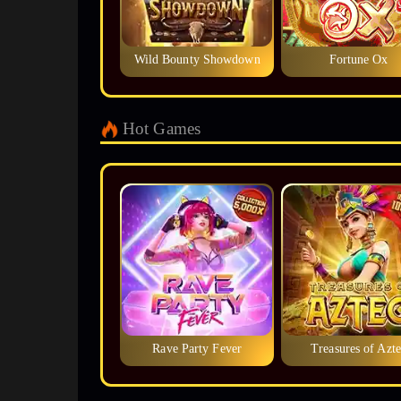
Wild Bounty Showdown
Fortune Ox
Hot Games
Rave Party Fever
Treasures of Azte