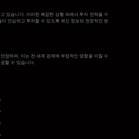
고 있습니다. 이러한 복잡한 상황 속에서 투자 전략을 수
들이 안심하고 투자할 수 있도록 최신 정보와 전문적인 분
안정하며, 이는 전 세계 경제에 부정적인 영향을 미칠 수
공할 수 있습니다.
%
%
%
%