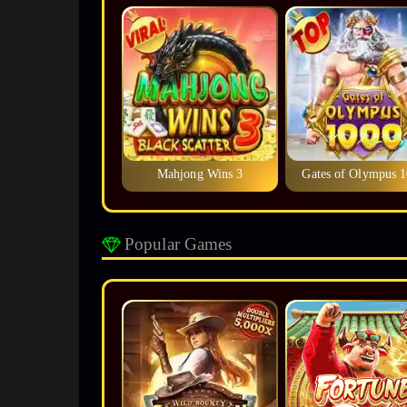
Mahjong Wins 3
Gates of Olympus 
Popular Games