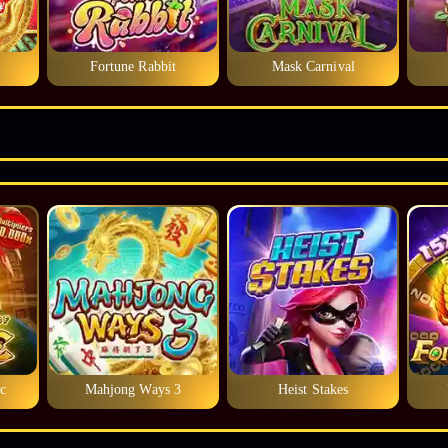
Fortune Rabbit
Mask Carnival
c
Mahjong Ways 3
Heist Stakes