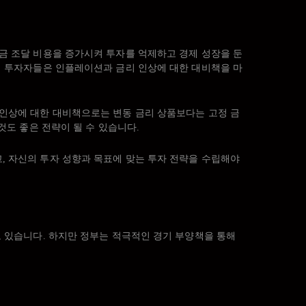
금 조달 비용을 증가시켜 투자를 억제하고 경제 성장을 둔
서 투자자들은 인플레이션과 금리 인상에 대한 대비책을 마
 인상에 대한 대비책으로는 변동 금리 상품보다는 고정 금
것도 좋은 전략이 될 수 있습니다.
, 자신의 투자 성향과 목표에 맞는 투자 전략을 수립해야
고 있습니다. 하지만 정부는 적극적인 경기 부양책을 통해