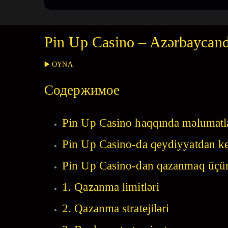
Pin Up Casino – Azərbaycand
▶️ OYNA
Содержимое
Pin Up Casino haqqında məlumatl
Pin Up Casino-da qeydiyyatdan 
Pin Up Casino-dan qazanmaq üçün n
1. Qazanma limitləri
2. Qazanma stratejiləri