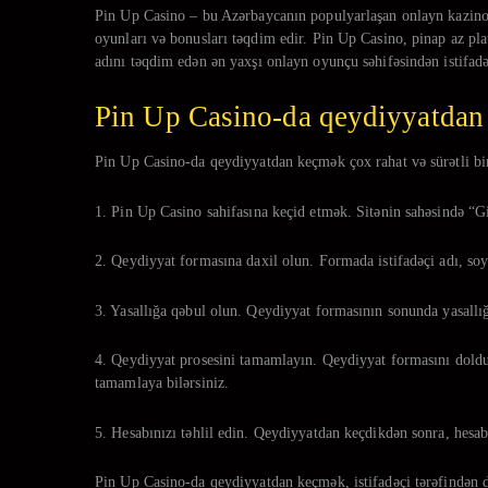
Pin Up Casino – bu Azərbaycanın populyarlaşan onlayn kazino s
oyunları və bonusları təqdim edir. Pin Up Casino, pinap az pla
adını təqdim edən ən yaxşı onlayn oyunçu səhifəsindən istifadə
Pin Up Casino-da qeydiyyatda
Pin Up Casino-da qeydiyyatdan keçmək çox rahat və sürətli bir
1. Pin Up Casino sahifasına keçid etmək. Sitənin sahəsində “G
2. Qeydiyyat formasına daxil olun. Formada istifadəçi adı, soya
3. Yasallığa qəbul olun. Qeydiyyat formasının sonunda yasal
4. Qeydiyyat prosesini tamamlayın. Qeydiyyat formasını dold
tamamlaya bilərsiniz.
5. Hesabınızı təhlil edin. Qeydiyyatdan keçdikdən sonra, hesab
Pin Up Casino-da qeydiyyatdan keçmək, istifadəçi tərəfindən də