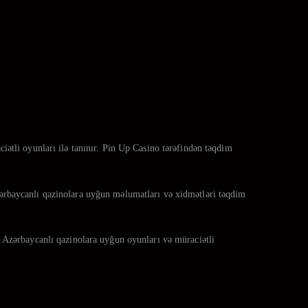
ətli oyunları ilə tanınır. Pin Up Casino tərəfindən təqdim
zərbaycanlı qazinolara uyğun məlumatları və xidmətləri təqdim
, Azərbaycanlı qazinolara uyğun oyunları və müraciətli