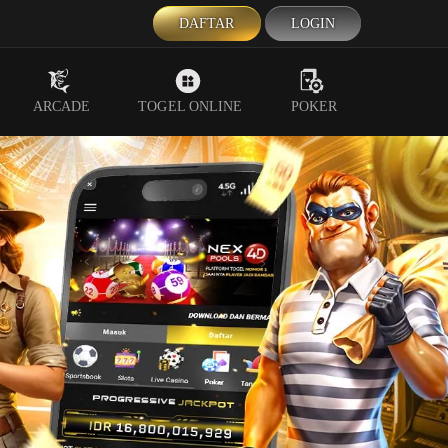
DAFTAR
LOGIN
ARCADE
TOGEL ONLINE
POKER