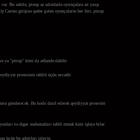
 var. Bu səhifə, pinup az adımlarla oyunçulara ən yaxşı
Up Casino girişinə qədər gələn oyunçuların hər biri, pinup
ə ya “pinup” kimi da adlandırılabilir.
eydiyyat prosesinin təhlili üçün necədir.
unu göndərəcək. Bu kodu daxil edərək qeydiyyat prosesini
unları və digər məlumatları təhlil etmək kimi işləyə bilər.
maq üçün bu adımları izləyin.