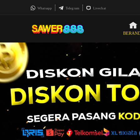
Whatsapp
Telegram
Livechat
BERAN