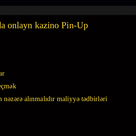
a onlayn kazino Pin-Up
ar
keçmək
əzərə alınmalıdır maliyyə tədbirləri