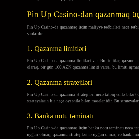
Pin Up Casino-dan qazanmaq üçü
Pin Up Casino-da qazanmaq üçün maliyyə tədbirləri necə tətbi
şunlardır:
1. Qazanma limitləri
Pin Up Casino-da qazanma limitləri var. Bu limitlər, qazanma 
olaraq, bir gün 100 AZN qazanma limiti varsa, bu limiti aşmama
2. Qazanma stratejiləri
Pin Up Casino-da qazanma stratejiləri necə tətbiq edilə bilər? 
strateyaların bir neçə öyrənilə bilən məselenidir. Bu strateyala
3. Banka notu təminatı
Pin Up Casino-da qazanmaq üçün banka notu təminatı necə tətbi
uyğun olmaq, qazanma stratejilərinə uyğun olmaq və banka notu