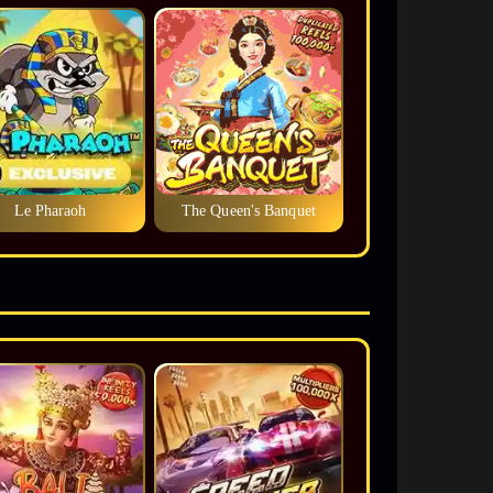
Le Pharaoh
The Queen's Banquet