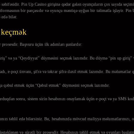
əhifəsidir. Pin Up Casino girişinə qədər gələn oyunçuların çox sayıda seçimi
tformasının bir parçasıdır və oyunçu məntiqə uyğun bir təlimatla işləyir. Pin 
 edə bilər.
n keçmək
 prosesdir. Başvuru üçün ilk adımları şunlardır:
iriş” və ya “Qeydiyyat” düyməsini seçmək lazımdır. Bu düymə “pin up giriş” v
dı, e-poçt ünvanı, şifrə və təkrar şifrə daxil etmək lazımdır. Bu məlumatlar q
lığa qəbul etmək üçün “Qəbul etmək” düyməsini seçmək lazımdır.
urduqdan sonra, sistem sizin hesabınızı onaylamak üçün e-poçt və ya SMS kod
ınızı təhlil edə bilərsiniz. Bu, hesabınızda mövcud maliyyə məlumatlarınızı, oy
stəklənən və sürətli bir prosesdir. Hesabınızı təhlil etmək və oyunları başlat