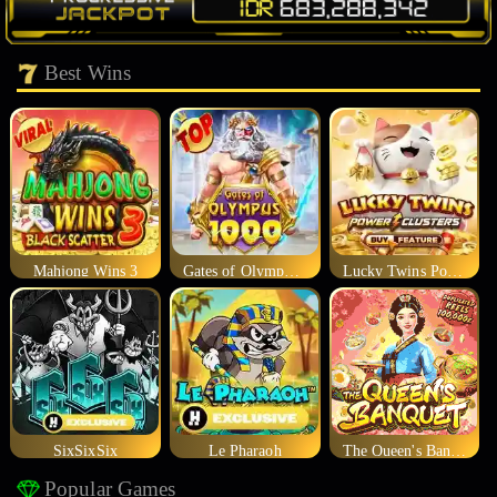
Best Wins
Mahjong Wins 3
Gates of Olympus 1000
Lucky Twins Power Clusters
SixSixSix
Le Pharaoh
The Queen's Banquet
Popular Games