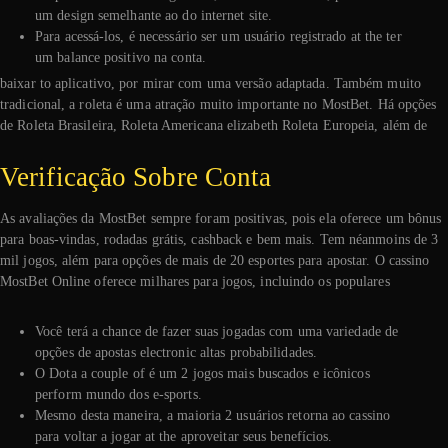
um design semelhante ao do internet site.
Para acessá-los, é necessário ser um usuário registrado at the ter
um balance positivo na conta.
baixar to aplicativo, por mirar com uma versão adaptada. Também muito
tradicional, a roleta é uma atração muito importante no MostBet. Há opções
de Roleta Brasileira, Roleta Americana elizabeth Roleta Europeia, além de
Verificação Sobre Conta
As avaliações da MostBet sempre foram positivas, pois ela oferece um bônus
para boas-vindas, rodadas grátis, cashback e bem mais. Tem néanmoins de 3
mil jogos, além para opções de mais de 20 esportes para apostar. O cassino
MostBet Online oferece milhares para jogos, incluindo os populares
Você terá a chance de fazer suas jogadas com uma variedade de
opções de apostas electronic altas probabilidades.
O Dota a couple of é um 2 jogos mais buscados e icônicos
perform mundo dos e-sports.
Mesmo desta maneira, a maioria 2 usuários retorna ao cassino
para voltar a jogar at the aproveitar seus benefícios.