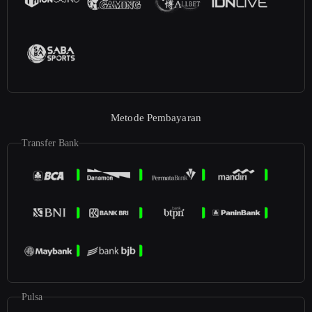
Metode Pembayaran
Transfer Bank
Pulsa