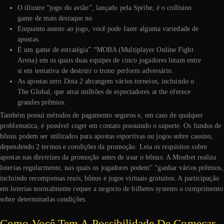
O illustre “jogo do avião”, lançado pela Spribe, é o collision
game de mais destaque no
Enquanto assiste ao jogo, você pode fazer alguma variedade de
apostas.
É um game de estratégia” “MOBA (Multiplayer Online Fight
Arena) em os quais duas equipes de cinco jogadores lutam entre
si em tentativa de destruir o trono perform adversário.
As apostas zero Dota 2 abrangem vários torneios, incluindo o
The Global, que atrai milhões de espectadores at the oferece
grandes prêmios.
Também possui métodos de pagamento seguros e, em caso de qualquer
problematica, é possível coger em contato possuindo o suporte. Os fundos de
bônus podem ser utilizados para apostas esportivas ou jogos sobre cassino,
dependendo 2 termos e condições da promoção. Leia os requisitos sobre
apostas nas diretrizes da promoção antes de usar o bônus. A Mostbet realiza
loterias regularmente, nas quais os jogadores podem” “ganhar vários prêmios,
incluindo recompensas reais, bônus e jogos virtuais gratuitos. A participação
em loterias normalmente requer a negocio de bilhetes systems o cumprimento
sobre determinadas condições.
Como Você Tem A Possibilidade De Começar