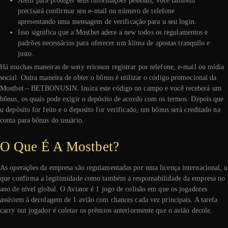
Além para proteger seus informações pessoais, você também
precisará confirmar seu e-mail ou número de telefone
apresentando uma mensagem de verificação para u seu login.
Isso significa que a Mostbet adere a new todos os regulamentos e
padrões necessários para oferecer um klima de apostas tranquilo e
justo.
Há muchas maneiras de sony ericsson registrar por telefone, e-mail ou mídia
social. Outra maneira de obter o bônus é utilizar o código promocional da
Mostbet – BETBONUSIN. Insira este código no campo e você receberá um
bônus, os quais pode exigir o depósito de acordo com os termos. Depois que
u depósito for feito e o deposito for verificado, um bônus será creditado na
conta para bônus do usuário.
O Que É A Mostbet?
As operações da empresa são regulamentadas por uma licença internacional, u
que confirma a legitimidade como também a responsabilidade da empresa no
ano de nível global. O Aviator é 1 jogo de colisão em que os jogadores
assistem à decolagem de 1 avião com chances cada vez principais. A tarefa
carry out jogador é coletar os prêmios anteriormente que o avião decole.