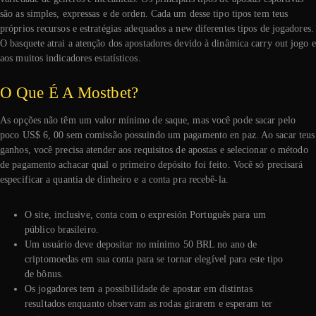
são as simples, expressas e de orden. Cada um desse tipo tipos tem teus
próprios recursos e estratégias adequados a new diferentes tipos de jogadores.
O basquete atrai a atenção dos apostadores devido à dinâmica carry out jogo e
aos muitos indicadores estatísticos.
O Que É A Mostbet?
As opções não têm um valor mínimo de saque, mas você pode sacar pelo
poco US$ 6, 00 sem comissão possuindo um pagamento en paz. Ao sacar teus
ganhos, você precisa atender aos requisitos de apostas e selecionar o método
de pagamento achacar qual o primeiro depósito foi feito. Você só precisará
especificar a quantia de dinheiro e a conta pra recebê-la.
O site, inclusive, conta com o expresión Português para um
público brasileiro.
Um usuário deve depositar no mínimo 50 BRL no ano de
criptomoedas em sua conta para se tornar elegível para este tipo
de bônus.
Os jogadores tem a possibilidade de apostar em distintas
resultados enquanto observam as rodas girarem e esperam ter