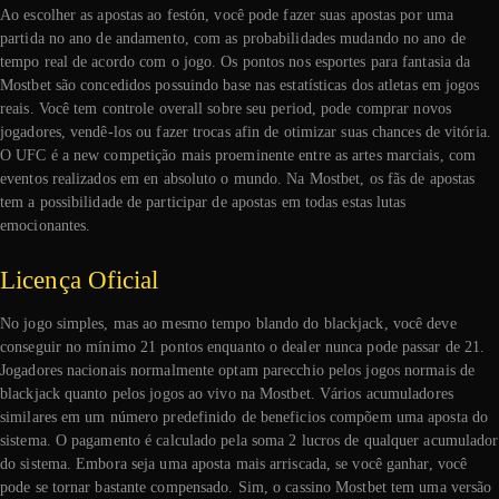
Ao escolher as apostas ao festón, você pode fazer suas apostas por uma
partida no ano de andamento, com as probabilidades mudando no ano de
tempo real de acordo com o jogo. Os pontos nos esportes para fantasia da
Mostbet são concedidos possuindo base nas estatísticas dos atletas em jogos
reais. Você tem controle overall sobre seu period, pode comprar novos
jogadores, vendê-los ou fazer trocas afin de otimizar suas chances de vitória.
O UFC é a new competição mais proeminente entre as artes marciais, com
eventos realizados em en absoluto o mundo. Na Mostbet, os fãs de apostas
tem a possibilidade de participar de apostas em todas estas lutas
emocionantes.
Licença Oficial
No jogo simples, mas ao mesmo tempo blando do blackjack, você deve
conseguir no mínimo 21 pontos enquanto o dealer nunca pode passar de 21.
Jogadores nacionais normalmente optam parecchio pelos jogos normais de
blackjack quanto pelos jogos ao vivo na Mostbet. Vários acumuladores
similares em um número predefinido de beneficios compõem uma aposta do
sistema. O pagamento é calculado pela soma 2 lucros de qualquer acumulador
do sistema. Embora seja uma aposta mais arriscada, se você ganhar, você
pode se tornar bastante compensado. Sim, o cassino Mostbet tem uma versão