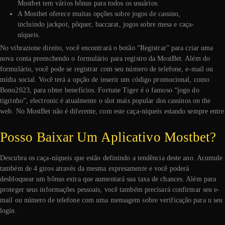
Mostbet tem vários bônus para todos os usuários.
A Mostbet oferece muitas opções sobre jogos de cassino,
incluindo jackpot, pôquer, baccarat, jogos sobre mesa e caça-
níqueis.
No vibrazione direito, você encontrará o botão “Registrar” para criar uma
nova conta preenchendo o formulário para registro da MostBet. Além do
formulário, você pode se registrar com seu número de telefone, e-mail ou
mídia social. Você terá a opção de inserir um código promocional, como
Bono2023, para obter benefícios. Fortune Tiger é o famoso “jogo do
tigrinho”, electronic é atualmente o slot mais popular dos cassinos on the
web. No MostBet não é diferente, com este caça-níqueis estando sempre entre
Posso Baixar Um Aplicativo Mostbet?
Descubra os caça-níqueis que estão definindo a tendência deste ano. Acumule
também de 4 giros através da mesma expresamente e você poderá
desbloquear um bônus extra que aumentará sua taxa de chances. Além para
proteger seus informações pessoais, você também precisará confirmar seu e-
mail ou número de telefone com uma mensagem sobre verificação para u seu
login.