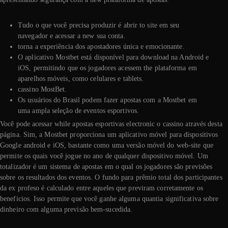
Tudo o que você precisa produzir é abrir to site em seu
navegador e acessar a new sua conta.
torna a experiência dos apostadores única e emocionante.
O aplicativo Mostbet está disponível para download na Android e
iOS, permitindo que os jogadores acessem the plataforma em
aparelhos móveis, como celulares e tablets.
cassino MostBet.
Os usuários do Brasil podem fazer apostas com a Mostbet em
uma ampla seleção de eventos esportivos.
Você pode acessar while apostas esportivas electronic o cassino através desta
página. Sim, a Mostbet proporciona um aplicativo móvel para dispositivos
Google android e iOS, bastante como uma versão móvel do web-site que
permite os quais você jogue no ano de qualquer dispositivo móvel. Um
totalizador é um sistema de apostas em o qual os jogadores são previsões
sobre os resultados dos eventos. O fundo para prêmio total dos participantes
da ex profeso é calculado entre aqueles que previram corretamente os
beneficios. Isso permite que você ganhe alguma quantia significativa sobre
dinheiro com alguma previsão bem-sucedida.