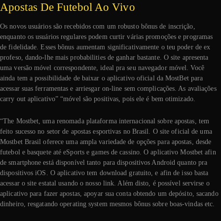
Apostas De Futebol Ao Vivo
Os novos usuários são recebidos com um robusto bônus de inscrição,
enquanto os usuários regulares podem curtir várias promoções e programas
de fidelidade. Esses bônus aumentam significativamente o teu poder de ex
profeso, dando-lhe mais probabilities de ganhar bastante. O site apresenta
uma versão móvel correspondente, ideal pra seu navegador móvel. Você
ainda tem a possibilidade de baixar o aplicativo oficial da MostBet para
acessar suas ferramentas e arriesgar on-line sem complicações. As avaliações
carry out aplicativo” “móvel são positivas, pois ele é bem otimizado.
“The Mostbet, uma renomada plataforma internacional sobre apostas, tem
feito sucesso no setor de apostas esportivas no Brasil. O site oficial de uma
Mostbet Brasil oferece uma ampla variedade de opções para apostas, desde
futebol e basquete até eSports e games de cassino. O aplicativo Mostbet afin
de smartphone está disponível tanto para dispositivos Android quanto pra
dispositivos iOS. O aplicativo tem download gratuito, e afin de isso basta
acessar o site estatal usando o nosso link. Além disto, é possível servirse o
aplicativo para fazer apostas, apoyar sua conta obtendo um depósito, sacando
dinheiro, resgatando operating system mesmos bônus sobre boas-vindas etc.