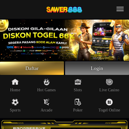
Beranda
Slot Online
Live Casino
Sportsbook
Arcade
Togel Online
Daftar
Login
Poker
Whatsapp
Home
Hot Games
Slots
Live Casino
Telegram
Sports
Arcade
Poker
Togel Online
Livechat