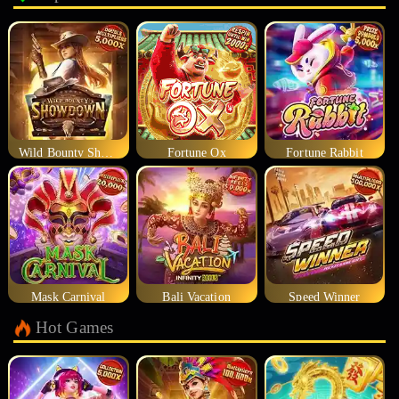
Wild Bounty Showdown
Fortune Ox
Fortune Rabbit
Mask Carnival
Bali Vacation
Speed Winner
Hot Games