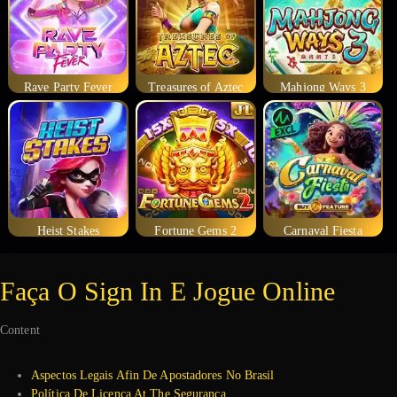
Rave Party Fever
Treasures of Aztec
Mahjong Ways 3
Heist Stakes
Fortune Gems 2
Carnaval Fiesta
Faça O Sign In E Jogue Online
Content
Aspectos Legais Afin De Apostadores No Brasil
Política De Licença At The Segurança