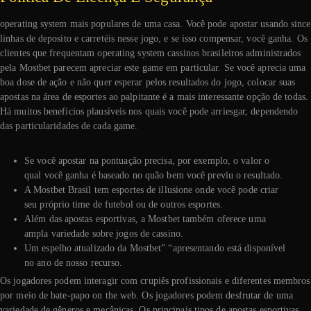
operating system mais populares de uma casa. Você pode apostar usando since
linhas de deposito e carretéis nesse jogo, e se isso compensar, você ganha. Os
clientes que frequentam operating system cassinos brasileiros administrados
pela Mostbet parecem apreciar este game em particular. Se você aprecia uma
boa dose de ação e não quer esperar pelos resultados do jogo, colocar suas
apostas na área de esportes ao palpitante é a mais interessante opção de todas.
Há muitos beneficios plausíveis nos quais você pode arriesgar, dependendo
das particularidades de cada game.
Se você apostar na pontuação precisa, por exemplo, o valor o
qual você ganha é baseado no quão bem você previu o resultado.
A Mostbet Brasil tem esportes de illusione onde você pode criar
seu próprio time de futebol ou de outros esportes.
Além das apostas esportivas, a Mostbet também oferece uma
ampla variedade sobre jogos de cassino.
Um espelho atualizado da Mostbet” “apresentando está disponível
no ano de nosso recurso.
Os jogadores podem interagir com crupiês profissionais e diferentes membros
por meio de bate-papo on the web. Os jogadores podem desfrutar de uma
variedade de gêneros e mecânicas. Os principais tipos de apostas esportivas