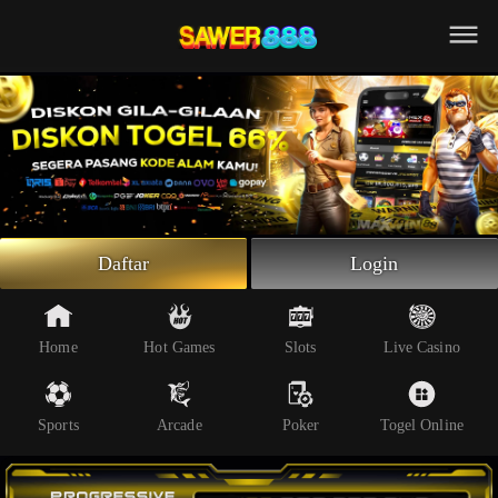
Beranda
Slot Online
Live Casino
Sportsbook
Arcade
Togel Online
Daftar
Login
Poker
Whatsapp
Home
Hot Games
Slots
Live Casino
Telegram
Sports
Arcade
Poker
Togel Online
Livechat