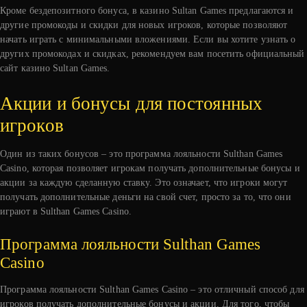
Кроме бездепозитного бонуса, в казино Sultan Games предлагаются и
другие промокоды и скидки для новых игроков, которые позволяют
начать играть с минимальными вложениями. Если вы хотите узнать о
других промокодах и скидках, рекомендуем вам посетить официальный
сайт казино Sultan Games.
Акции и бонусы для постоянных
игроков
Один из таких бонусов – это программа лояльности Sulthan Games
Casino, которая позволяет игрокам получать дополнительные бонусы и
акции за каждую сделанную ставку. Это означает, что игроки могут
получать дополнительные деньги на свой счет, просто за то, что они
играют в Sulthan Games Casino.
Программа лояльности Sulthan Games
Casino
Программа лояльности Sulthan Games Casino – это отличный способ для
игроков получать дополнительные бонусы и акции. Для того, чтобы