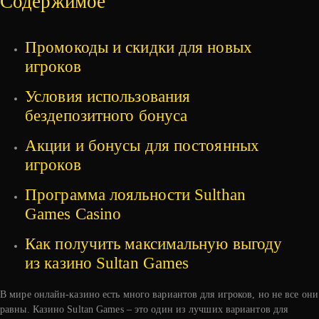
Содержимое
Промокоды и скидки для новых
игроков
Условия использования
бездепозитного бонуса
Акции и бонусы для постоянных
игроков
Программа лояльности Sulthan
Games Casino
Как получить максимальную выгоду
из казино Sultan Games
В мире онлайн-казино есть много вариантов для игроков, но не все они
равны. Казино Sultan Games – это один из лучших вариантов для