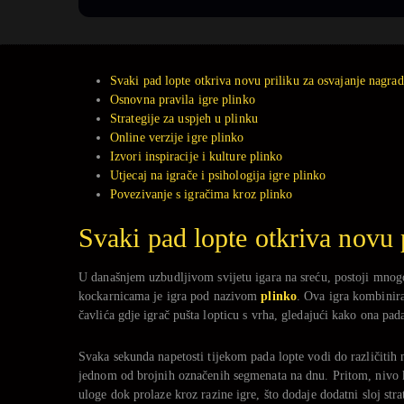
Svaki pad lopte otkriva novu priliku za osvajanje nagrad
Osnovna pravila igre plinko
Strategije za uspjeh u plinku
Online verzije igre plinko
Izvori inspiracije i kulture plinko
Utjecaj na igrače i psihologija igre plinko
Povezivanje s igračima kroz plinko
Svaki pad lopte otkriva novu 
U današnjem uzbudljivom svijetu igara na sreću, postoji mnogo 
kockarnicama je igra pod nazivom
plinko
. Ova igra kombinira
čavlića gdje igrač pušta lopticu s vrha, gledajući kako ona pa
Svaka sekunda napetosti tijekom pada lopte vodi do različitih 
jednom od brojnih označenih segmenata na dnu. Pritom, nivo koj
uloge dok prolaze kroz razine igre, što dodaje dodatni sloj stra