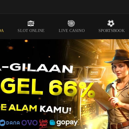
DA
SLOT ONLINE
LIVE CASINO
SPORTSBOOK