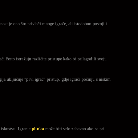
nost je ono što privlači mnoge igrače, ali istodobno postoji i
i često istražuju različite pristupe kako bi prilagodili svoju
ja uključuje “prvi igrač” pristup, gdje igrači počinju s niskim
u iskustvu. Igranje
plinka
može biti vrlo zabavno ako se pri