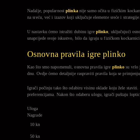
Nadalje, popularnost
plinka
nije samo očita u fizičkim kockarn
na sreću, već i izazov koji uključuje elemente sreće i strategi
U nastavku ćemo istražiti dubinu igre
plinko
, uključujući osn
unaprijede svoje iskustvo, bilo da igraju u fizičkom kockarnici
Osnovna pravila igre plinko
Kao što smo napomenuli, osnovna pravila igre
plinko
su vrlo 
dnu. Ovdje ćemo detaljnije raspraviti pravila koja se primjenju
Igrači počinju tako što odabiru visinu oklade koju žele staviti
preferencijama. Nakon što odaberu ulogu, igrači puštaju lopti
Uloga
Nagrade
10 kn
50 kn