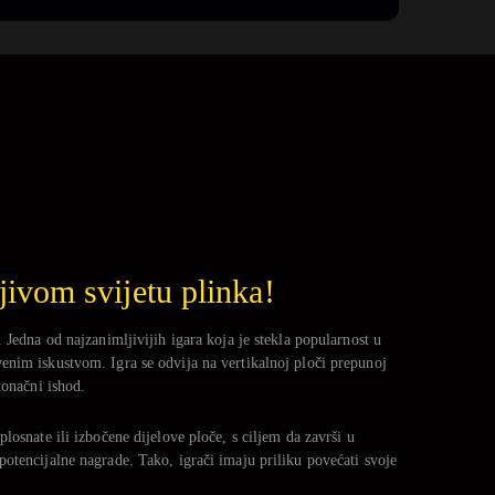
jivom svijetu plinka!
 Jedna od najzanimljivijih igara koja je stekla popularnost u
venim iskustvom. Igra se odvija na vertikalnoj ploči prepunoj
konačni ishod.
osnate ili izbočene dijelove ploče, s ciljem da završi u
otencijalne nagrade. Tako, igrači imaju priliku povećati svoje