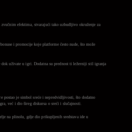
 zvučnim efektima, stvarajući tako uzbudljivo okruženje za
na bonuse i promocije koje platforme često nude, što može
k uživate u igri. Dodatna su prednost ti ležerniji stil igranja
gre postao je simbol sreće i nepredvidljivosti, što dodatno
ra, već i dio šireg diskursa o sreći i slučajnosti.
lje na plinolu, gdje dio prikupljenih sredstava ide u