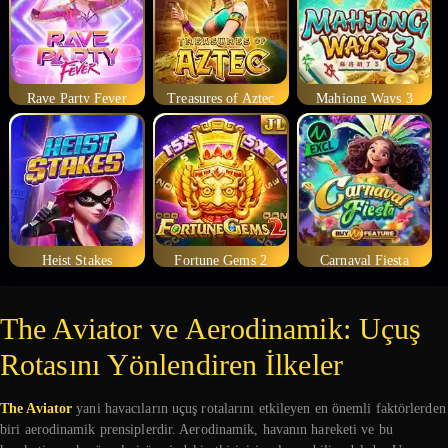
Rave Party Fever
Treasures of Aztec
Mahjong Ways 3
Heist Stakes
Fortune Gems 2
Carnaval Fiesta
The Aviator ve Aerodinamik: Uçuş
Rotasını Yönlendiren İlkeler
The Aviator
yani havacıların uçuş rotalarını etkileyen en önemli faktörlerden
biri aerodinamik prensiplerdir. Aerodinamik, havanın hareketi ve bu