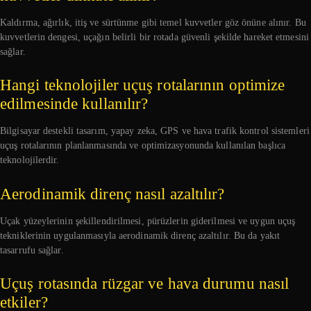
Kaldırma, ağırlık, itiş ve sürtünme gibi temel kuvvetler göz önüne alınır. Bu
kuvvetlerin dengesi, uçağın belirli bir rotada güvenli şekilde hareket etmesini
sağlar.
Hangi teknolojiler uçuş rotalarının optimize
edilmesinde kullanılır?
Bilgisayar destekli tasarım, yapay zeka, GPS ve hava trafik kontrol sistemleri
uçuş rotalarının planlanmasında ve optimizasyonunda kullanılan başlıca
teknolojilerdir.
Aerodinamik direnç nasıl azaltılır?
Uçak yüzeylerinin şekillendirilmesi, pürüzlerin giderilmesi ve uygun uçuş
tekniklerinin uygulanmasıyla aerodinamik direnç azaltılır. Bu da yakıt
tasarrufu sağlar.
Uçuş rotasında rüzgar ve hava durumu nasıl
etkiler?