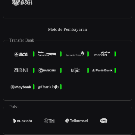
Metode Pembayaran
Transfer Bank
Pulsa