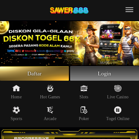
Beranda
Slot Online
Live Casino
Sportsbook
Arcade
Togel Online
Daftar
Login
Poker
Whatsapp
Home
Hot Games
Slots
Live Casino
Telegram
Sports
Arcade
Poker
Togel Online
Livechat