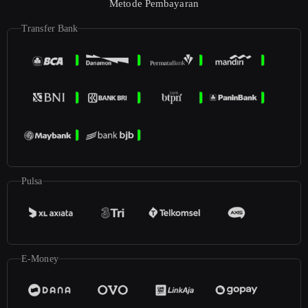
Metode Pembayaran
Transfer Bank
Pulsa
E-Money