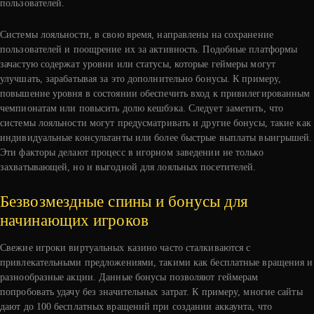
пользователей.
Системы лояльности, в свою время, направлены на сохранение
пользователей и поощрение их за активность. Подобные платформы
зачастую содержат уровни или статусы, которые геймеры могут
улучшать, зарабатывая за это дополнительно бонусы. К примеру,
повышение уровня в состоянии обеспечить вход к привилегированным
чемпионатам или повысить долю кешбэка. Следует заметить, что
системы лояльности могут предусматривать и другие бонусы, такие как
индивидуальные консультанты или более быстрые выплаты выигрышей.
Эти факторы делают процесс в игорном заведении не только
захватывающей, но и выгодной для лояльных посетителей.
Безвозмездные спины и бонусы для
начинающих игроков
Свежие игроки виртуальных казино часто сталкиваются с
привлекательными предложениями, такими как бесплатные вращения и
разнообразные акции. Данные бонусы позволяют геймерам
попробовать удачу без значительных затрат. К примеру, многие сайты
дают до 100 бесплатных вращений при создании аккаунта, что