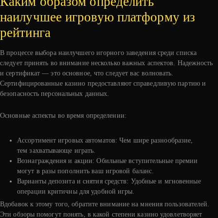
Каким образом определить
наилучшее игровую платформу из
рейтинга
В процессе выбора наилучшего игорного заведения среди списка
следует принять во внимание несколько важных аспектов. Надежность
и сертификат — это основное, что следует вас волновать.
Сертифицированные казино предоставляют справедливую партию и
безопасность персональных данных.
Основные аспекты во время определении:
Ассортимент игровых автоматов: Чем шире разнообразие,
тем захватывающе играть.
Вознаграждения и акции: Обильные вступительные премии
могут в разы пополнить ваш игровой баланс.
Варианты депозита и снятия средств: Удобные и мгновенные
операции критичны для удобной игры.
Вдобавок к этому того, обратите внимание на мнения пользователей.
Эти обзоры помогут понять, в какой степени казино удовлетворяет