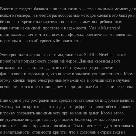
Внесение средств баланса в онлайн-казино — это значимый момент для
всякого геймера, и имеется разнообразные методов сделать это быстро и
безопасно. Кредитные карточки остаются самым востребованным
вариантов из-за своей простоте и надежности. Visa и Mastercard
принимаются почти что на всех платформах, обеспечивая мгновенные
переводы и высокий уровень безопасности.
Электронные платежные системы, такие как Skrill и Neteller, также
приобрели популярность среди геймеров. Данные сервисы дают
возможность выполнять депозиты без нужды предоставления
финансовой информации, что вносит повышенную приватность. Кроме
этому, сделки через электронные бумажников в большинстве случаев
осуществляются оперативнее, чем традиционные банковские переводы.
Еще одним распространенным средством становятся цифровые валюты.
Эксплуатация криптовалюты и других цифровых валют обеспечивает
игрокам сохранять анонимность при внесении денег. Кроме этого,
виртуальные операции зачастую имеют более скромные сборы по
сопоставлению с прочими способами. Тем не менее следует осознавать
о волатильности стоимости крипты, что в состоянии отразиться на