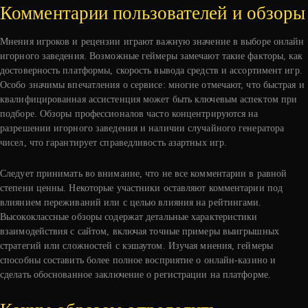
Комментарии пользователей и обзоры
Мнения игроков и рецензии играют важную значение в выборе онлайн
игорного заведения. Возможные геймеры замечают такие факторы, как
достоверность платформы, скорость вывода средств и ассортимент игр.
Особо значимы впечатления о сервисе: многие отмечают, что быстрая и
квалифицированная ассистенция может быть ключевым аспектом при
подборе. Обзоры профессионалов часто концентрируются на
разрешении игорного заведения и наличии случайного генератора
чисел, что гарантирует справедливость азартных игр.
Следует принимать во внимание, что не все комментарии в равной
степени ценны. Некоторые участники оставляют комментарии под
влиянием переживаний или с целью влияния на рейтингами.
Высококлассные обзоры содержат детальные характеристики
взаимодействия с сайтом, включая точные примеры выигрышных
стратегий или сложностей с кэшаутом. Изучая мнения, геймеры
способны составить более полное восприятие о онлайн-казино и
сделать обоснованное заключение о регистрации на платформе.