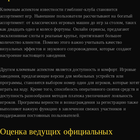
Ключевым аспектом известности гэмблинг-клуба становится
ассортимент игр. Нынешние пользователи рассчитывают на богатый
ассортимент: от классических игровых машин до игр за столом, таких
как двадцать одно и колесо фортуны. Онлайн сервисы, предлагают
эксклюзивные слоты и реальные крупье, притягивают большее
количество клиентов. Помимо этого важно учитывать качество
визуальных эффектов и звукового сопровождения, которые создают
настроение настоящего заведения.
Другим ключевым аспектом является доступность и комфорт. Игровые
заведения, предлагающие версии для мобильных устройств или
программы, становятся выбором номер один для игроков, которые хотят
играть на ходу. Кроме того, способность оперативного снятия средств и
доступность разнообразия методов платежа увеличивают лояльность
игроков. Программы верности и вознаграждения за регистрацию также
выполняют важную функцию в завлечении свежих участников и
поддержании постоянных пользователей.
Оценка ведущих официальных