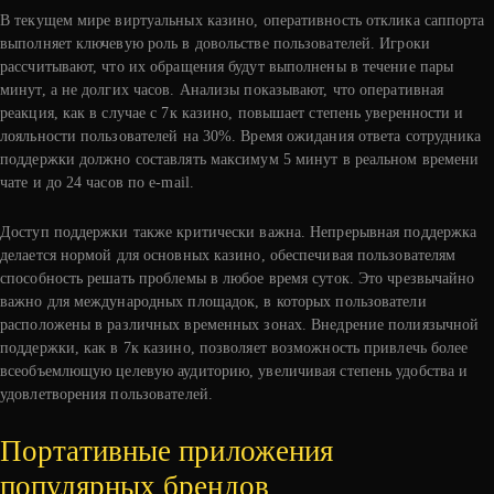
В текущем мире виртуальных казино, оперативность отклика саппорта
выполняет ключевую роль в довольстве пользователей. Игроки
рассчитывают, что их обращения будут выполнены в течение пары
минут, а не долгих часов. Анализы показывают, что оперативная
реакция, как в случае с 7к казино, повышает степень уверенности и
лояльности пользователей на 30%. Время ожидания ответа сотрудника
поддержки должно составлять максимум 5 минут в реальном времени
чате и до 24 часов по e-mail.
Доступ поддержки также критически важна. Непрерывная поддержка
делается нормой для основных казино, обеспечивая пользователям
способность решать проблемы в любое время суток. Это чрезвычайно
важно для международных площадок, в которых пользователи
расположены в различных временных зонах. Внедрение полиязычной
поддержки, как в 7к казино, позволяет возможность привлечь более
всеобъемлющую целевую аудиторию, увеличивая степень удобства и
удовлетворения пользователей.
Портативные приложения
популярных брендов