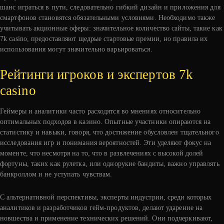
шанс играться в пути, следовательно гибкий дизайн и приложения для
смартфонов становятся обязательными условиями. Необходимо также
учитывать акционные оферы: значительное количество сайты, такие как
7k casino, предоставляют щедрые стартовые премии, но правила их
использования могут значительно варьироваться.
Рейтинги игроков и экспертов 7k
casino
Геймеры и аналитики часто расходятся во мнениях относительно
оптимальных подходов в казино. Опытные участники опираются на
статистику и навыки, говоря, что достижение обусловлен тщательного
исследования игр и понимания вероятностей. Эти уделяют фокус на
моменте, что несмотря на то, что в развлечениях с высокой долей
фортуны, таких как рулетка, или однорукие бандиты, важно управлять
банкроллом и не уступать чувствам.
С альтернативной перспективы, эксперты индустрии, среди которых
аналитиков и разработчиков гейм-продуктов, делают ударение на
новшества и применение технических решений. Они подчеркивают,