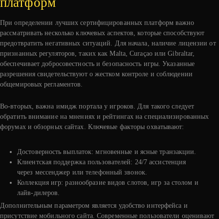
платформ
При определении лучших сертифицированных платформ важно
рассматривать несколько ключевых аспектов, которые способствуют
предотвратить негативных ситуаций. Для начала, наличие лицензии от
признанных регуляторов, таких как Malta, Curaçao или Gibraltar,
обеспечивает добросовестность и безопасность игры. Указанные
разрешения свидетельствуют о жестком контроле и соблюдении
общемировых регламентов.
Во-вторых, важна имидж портала у игроков. Для такого следует
обратить внимание на мнениях и рейтингах на специализированных
форумах и обзорных сайтах. Ключевые факторы охватывают:
Достоверность выплаток: мгновенные и ясные транзакции.
Клиентская поддержка пользователей: 24/7 ассистенция
через мессенджер или телефонный звонок.
Коллекция игр: разнообразие видов слотов, игр за столом и
лайв-дилеров.
Дополнительным параметром является удобство интерфейса и
присутствие мобильного сайта. Современные пользователи оценивают