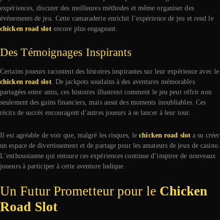
expériences, discuter des meilleures méthodes et même organiser des
événements de jeu. Cette camaraderie enrichit l’expérience de jeu et rend le
chicken road slot
encore plus engageant.
Des Témoignages Inspirants
Certains joueurs racontent des histoires inspirantes sur leur expérience avec le
chicken road slot
. De jackpots soudains à des aventures mémorables
partagées entre amis, ces histoires illustrent comment le jeu peut offrir non
seulement des gains financiers, mais aussi des moments inoubliables. Ces
récits de succès encouragent d’autres joueurs à se lancer à leur tour.
Il est agréable de voir que, malgré les risques, le
chicken road slot
a su créer
un espace de divertissement et de partage pour les amateurs de jeux de casino.
L’enthousiasme qui entoure ces expériences continue d’inspirer de nouveaux
joueurs à participer à cette aventure ludique.
Un Futur Prometteur pour le
Chicken
Road Slot