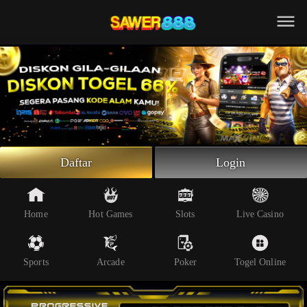
Beranda
Slot Online
Live Casino
Sportsbook
Arcade
Togel Online
Daftar
Login
Poker
Whatsapp
Home
Hot Games
Slots
Live Casino
Telegram
Sports
Arcade
Poker
Togel Online
Livechat