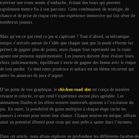
traverser une route semée d’embuche, évitant des fours qui peuvent
rapidement mettre fin à son parcours. Cette combinaison de stratégie, de
chance et de prise de risque crée une expérience immersive qui fait rêver de
nombreux joueurs.
Mais qu’est-ce qui rend ce jeu si captivant ? Tout d’abord, sa mécanique
unique s’articule autour de l’idée que chaque saut que la poule effectue lui
permet de gagner plus de points, mais chaque four représenté sur la route
ajoute une pression supplémentaire. Les joueurs doivent donc évaluer leurs
choix judicieusement, équilibrant l’envie de gagner des bonus avec le risque
de tout perdre. Ce duel entre prudence et audace est un thème récurrent qui
attire les amateurs de jeux d’argent.
D’un point de vue graphique, le
chicken road slot
est conçu de manière
vivante et colorée, ce qui rend l’expérience encore plus agréable. Les
animations fluides et les effets sonores immersifs ajoutent à l’excitation du
jeu. En outre, la possibilité de gains multiples à chaque étape incite les
joueurs à revenir pour tenter leur chance. Chaque session est unique, offrant
ainsi un potentiel illimité pour ceux qui sont prêts à sauter dans l’inconnu.
Dans cet article, nous allons explorer en profondeur les différentes facettes de