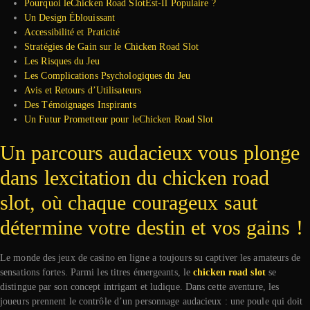
Pourquoi leChicken Road SlotEst-Il Populaire ?
Un Design Éblouissant
Accessibilité et Praticité
Stratégies de Gain sur le Chicken Road Slot
Les Risques du Jeu
Les Complications Psychologiques du Jeu
Avis et Retours d’Utilisateurs
Des Témoignages Inspirants
Un Futur Prometteur pour leChicken Road Slot
Un parcours audacieux vous plonge
dans lexcitation du chicken road
slot, où chaque courageux saut
détermine votre destin et vos gains !
Le monde des jeux de casino en ligne a toujours su captiver les amateurs de
sensations fortes. Parmi les titres émergeants, le
chicken road slot
se
distingue par son concept intrigant et ludique. Dans cette aventure, les
joueurs prennent le contrôle d’un personnage audacieux : une poule qui doit