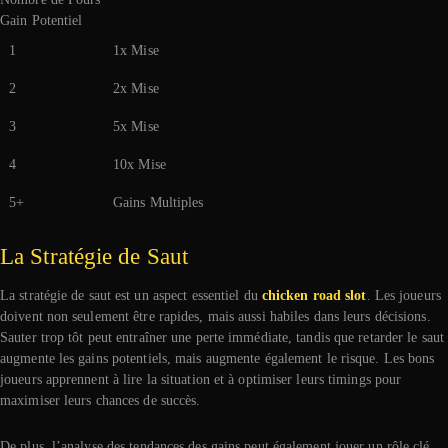
Gain Potentiel
1
1x Mise
2
2x Mise
3
5x Mise
4
10x Mise
5+
Gains Multiples
La Stratégie de Saut
La stratégie de saut est un aspect essentiel du
chicken road slot
. Les joueurs
doivent non seulement être rapides, mais aussi habiles dans leurs décisions.
Sauter trop tôt peut entraîner une perte immédiate, tandis que retarder le saut
augmente les gains potentiels, mais augmente également le risque. Les bons
joueurs apprennent à lire la situation et à optimiser leurs timings pour
maximiser leurs chances de succès.
De plus, l’analyse des tendances des gains peut également jouer un rôle clé.