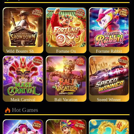
Wild Bounty Showdown
Fortune Ox
Fortune Rabbit
Mask Carnival
Bali Vacation
Speed Winner
Hot Games