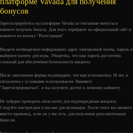
платформе Vavada для получения
бонусов
Зарегистрируйтесь на платформе Vavada за считанные минуты и
начните получать бонусы. Для этого перейдите на официальный сайт и
нажмите на кнопку “Регистрация”.
Введите необходимую информацию: адрес электронной почты, пароль и
выберите валюту для игры. Убедитесь, что ваш пароль достаточно
сложный для обеспечения безопасности аккаунта.
После заполнения формы подтвердите, что вам исполнилось 18 лет, и
согласитесь с условиями использования. Нажмите
“Зарегистрироваться”, и вы получите доступ к личному кабинету.
Не забудьте проверить свою почту для подтверждения аккаунта.
Следуйте инструкции в письме для активации. После этого вы сможете
ввести промокод, если он у вас есть, для получения дополнительных
бонусов.