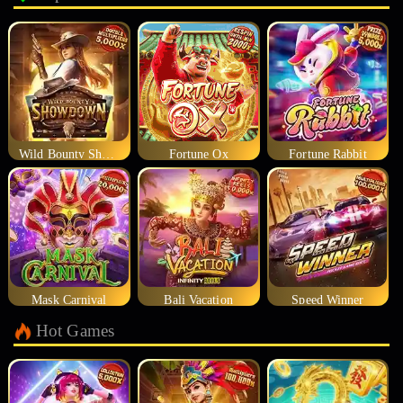
Wild Bounty Showdown
Fortune Ox
Fortune Rabbit
Mask Carnival
Bali Vacation
Speed Winner
Hot Games