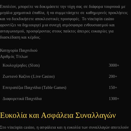
Επιπλέον, μπορείτε να δοκιμάσετε την τύχη σας σε διάφορα τουρνουά με
μεγάλα χρηματικά έπαθλα, ή να συμμετάσχετε σε καθημερινές προκλήσεις
και να διεκδικήσετε αποκλειστικές προσφορές. Το vincispin casino
φροντίζει να δημιουργεί μια συνεχή ατμόσφαιρα ενθουσιασμού και
ανταγωνισμού, προσφέροντας στους παίκτες άπειρες ευκαιρίες για
διασκέδαση και κέρδος.
Κατηγορία Παιχνιδιού
Αριθμός Τίτλων
Κουλοχέρηδες (Slots)
3000+
Ζωντανό Καζίνο (Live Casino)
200+
Επιτραπέζια Παιχνίδια (Table Games)
150+
Διαφορετικά Παιχνίδια
1300+
Ευκολία και Ασφάλεια Συναλλαγών
Στο vincispin casino, η ασφάλεια και η ευκολία των συναλλαγών αποτελούν