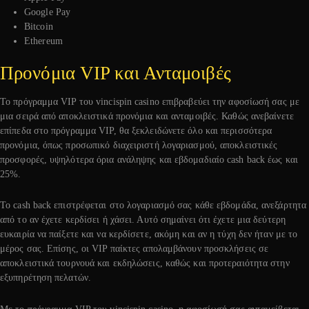
Google Pay
Bitcoin
Ethereum
Προνόμια VIP και Ανταμοιβές
Το πρόγραμμα VIP του vincispin casino επιβραβεύει την αφοσίωσή σας με
μια σειρά από αποκλειστικά προνόμια και ανταμοιβές. Καθώς ανεβαίνετε
επίπεδα στο πρόγραμμα VIP, θα ξεκλειδώνετε όλο και περισσότερα
προνόμια, όπως προσωπικό διαχειριστή λογαριασμού, αποκλειστικές
προσφορές, υψηλότερα όρια ανάληψης και εβδομαδιαίο cash back έως και
25%.
Το cash back επιστρέφεται στο λογαριασμό σας κάθε εβδομάδα, ανεξάρτητα
από το αν έχετε κερδίσει ή χάσει. Αυτό σημαίνει ότι έχετε μια δεύτερη
ευκαιρία να παίξετε και να κερδίσετε, ακόμη και αν η τύχη δεν ήταν με το
μέρος σας. Επίσης, οι VIP παίκτες απολαμβάνουν προσκλήσεις σε
αποκλειστικά τουρνουά και εκδηλώσεις, καθώς και προτεραιότητα στην
εξυπηρέτηση πελατών.