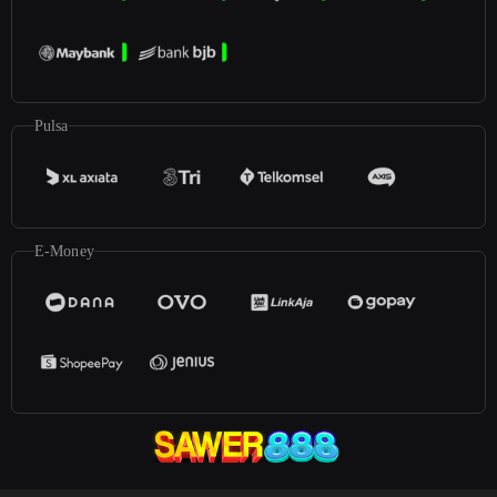
Pulsa
E-Money