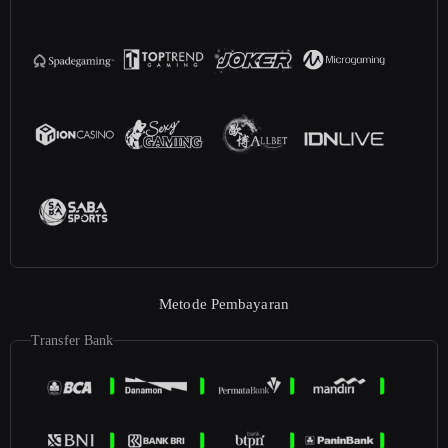
Metode Pembayaran
Transfer Bank