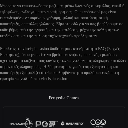
Μπορείτε να επικοινωνήσετε μαζί μας μέσω ζωντανής συνομιλίας, email ή
τηλεφώνου, ανάλογα με την προτίμησή σας. Οι εκπρόσωποί μας είναι
εκπαιδευμένοι να παρέχουν γρήγορη, φιλική και αποτελεσματική
υποστήριξη, σε πολλές γλώσσες. Είμαστε εδώ για να σας βοηθήσουμε σε
κάθε βήμα, από την εγγραφή και την κατάθεση, μέχρι την ανάληψη των
κερδών σας και την επίλυση τυχόν τεχνικών προβλημάτων.
Επιπλέον, το vincispin casino διαθέτει μια εκτενή ενότητα FAQ (Συχνές
Ερωτήσεις), όπου μπορείτε να βρείτε απαντήσεις σε κοινές ερωτήσεις
σχετικά με το καζίνο, τους κανόνες των παιχνιδιών, τις πληρωμές και άλλες
σημαντικές πληροφορίες. Η δέσμευσή μας για άμεση εξυπηρέτηση και
υποστήριξη εξασφαλίζει ότι θα απολαμβάνετε μια ομαλή και ευχάριστη
εμπειρία παιχνιδιού στο vincispin casino.
Penyedia Games